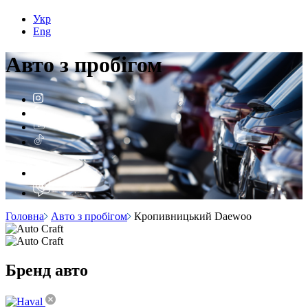
Укр
Eng
Авто з
пробігом
Головна
Авто з пробігом
Кропивницький Daewoo
Бренд
авто