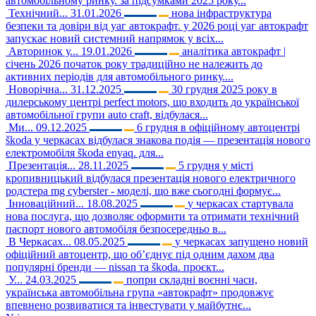
автомобільному ринку. за підсумками 2025 року...
Технічний...
31.01.2026
нова інфраструктура
безпеки та довіри від уаг автокрафт. у 2026 році уаг автокрафт
запускає новий системний напрямок у всіх...
Авторинок у...
19.01.2026
аналітика автокрафт |
січень 2026 початок року традиційно не належить до
активних періодів для автомобільного ринку....
Новорічна...
31.12.2025
30 грудня 2025 року в
дилерському центрі perfect motors, що входить до української
автомобільної групи auto craft, відбулася...
Ми...
09.12.2025
6 грудня в офіційному автоцентрі
škoda у черкасах відбулася знакова подія — презентація нового
електромобіля škoda enyaq. для...
Презентація...
28.11.2025
5 грудня у місті
кропивницький відбулася презентація нового електричного
родстера mg cyberster - моделі, що вже сьогодні формує...
Інноваційний...
18.08.2025
у черкасах стартувала
нова послуга, що дозволяє оформити та отримати технічний
паспорт нового автомобіля безпосередньо в...
В Черкасах...
08.05.2025
у черкасах запущено новий
офіційний автоцентр, що об’єднує під одним дахом два
популярні бренди — nissan та škoda. проєкт...
У...
24.03.2025
попри складні воєнні часи,
українська автомобільна група «автокрафт» продовжує
впевнено розвиватися та інвестувати у майбутнє...