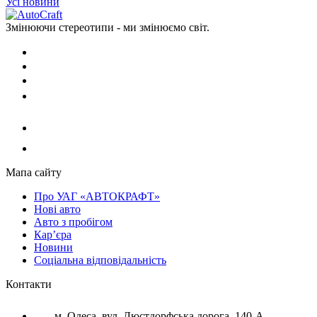
Усі новини
Змінюючи стереотипи - ми змінюємо світ.
Мапа сайту
Про УАГ «АВТОКРАФТ»
Нові авто
Авто з пробігом
Кар’єра
Новини
Соціальна відповідальність
Контакти
м. Одеса, вул. Люстдорфська дорога, 140-А