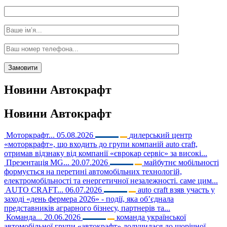
Новини
Автокрафт
Новини
Автокрафт
Моторкрафт...
05.08.2026
дилерський центр
«моторкрафт», що входить до групи компаній auto craft,
отримав відзнаку від компанії «єврокар сервіс» за високі...
Презентація MG...
20.07.2026
майбутнє мобільності
формується на перетині автомобільних технологій,
електромобільності та енергетичної незалежності. саме цим...
AUTO CRAFT...
06.07.2026
auto craft взяв участь у
заході «день фермера 2026» - події, яка об’єднала
представників аграрного бізнесу, партнерів та...
Команда...
20.06.2026
команда української
автомобільної групи «автокрафт» долучилася до щорічної