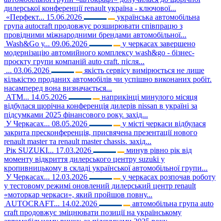
дилерської конференції renault україна - ключової...
«Перфект...
15.06.2026
українська автомобільна
група autocraft продовжує розширювати співпрацю з
провідними міжнародними брендами автомобільної...
Wash&Go у...
09.06.2026
у черкасах завершено
модернізацію автомийного комплексу wash&go - бізнес-
проєкту групи компаній auto craft. після...
...
03.06.2026
якість сервісу вимірюється не лише
кількістю проданих автомобілів чи успішно виконаних робіт.
насамперед вона визначається...
АТМ...
14.05.2026
наприкінці минулого місяця
відбулася щорічна конференція дилерів nissan в україні за
підсумками 2025 фінансового року. захід...
У Черкасах...
08.05.2026
у місті черкаси відбулася
закрита пресконференція, присвячена презентації нового
renault master та renault master chassis. захід...
Рік SUZUKI...
17.03.2026
минув рівно рік від
моменту відкриття дилерського центру suzuki у
кропивницькому в складі української автомобільної групи...
У Черкасах...
12.03.2026
у черкасах розпочав роботу
у тестовому режимі оновлений дилерський центр renault
«моторкар черкаси», який пройшов повну...
AUTOCRAFT...
14.02.2026
автомобільна група auto
craft продовжує зміцнювати позиції на українському