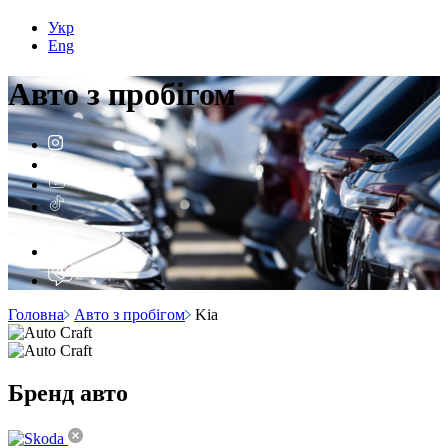
Укр
Eng
Авто з
пробігом
Головна
Авто з пробігом
Kia
Бренд
авто