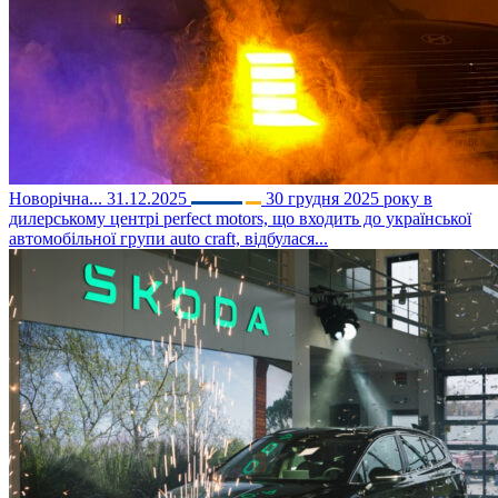
Новорічна...
31.12.2025
30 грудня 2025 року в
дилерському центрі perfect motors, що входить до української
автомобільної групи auto craft, відбулася...