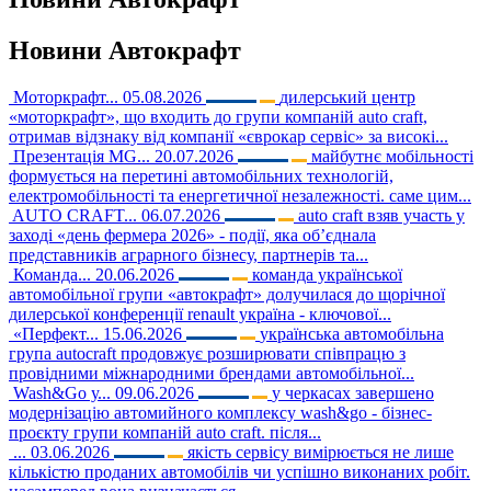
Новини
Автокрафт
Моторкрафт...
05.08.2026
дилерський центр
«моторкрафт», що входить до групи компаній auto craft,
отримав відзнаку від компанії «єврокар сервіс» за високі...
Презентація MG...
20.07.2026
майбутнє мобільності
формується на перетині автомобільних технологій,
електромобільності та енергетичної незалежності. саме цим...
AUTO CRAFT...
06.07.2026
auto craft взяв участь у
заході «день фермера 2026» - події, яка об’єднала
представників аграрного бізнесу, партнерів та...
Команда...
20.06.2026
команда української
автомобільної групи «автокрафт» долучилася до щорічної
дилерської конференції renault україна - ключової...
«Перфект...
15.06.2026
українська автомобільна
група autocraft продовжує розширювати співпрацю з
провідними міжнародними брендами автомобільної...
Wash&Go у...
09.06.2026
у черкасах завершено
модернізацію автомийного комплексу wash&go - бізнес-
проєкту групи компаній auto craft. після...
...
03.06.2026
якість сервісу вимірюється не лише
кількістю проданих автомобілів чи успішно виконаних робіт.