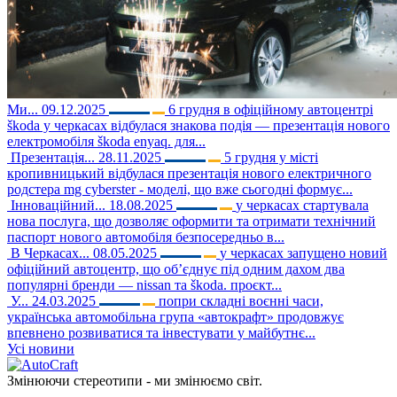
Ми...
09.12.2025
6 грудня в офіційному автоцентрі
škoda у черкасах відбулася знакова подія — презентація нового
електромобіля škoda enyaq. для...
Презентація...
28.11.2025
5 грудня у місті
кропивницький відбулася презентація нового електричного
родстера mg cyberster - моделі, що вже сьогодні формує...
Інноваційний...
18.08.2025
у черкасах стартувала
нова послуга, що дозволяє оформити та отримати технічний
паспорт нового автомобіля безпосередньо в...
В Черкасах...
08.05.2025
у черкасах запущено новий
офіційний автоцентр, що об’єднує під одним дахом два
популярні бренди — nissan та škoda. проєкт...
У...
24.03.2025
попри складні воєнні часи,
українська автомобільна група «автокрафт» продовжує
впевнено розвиватися та інвестувати у майбутнє...
Усі новини
Змінюючи стереотипи - ми змінюємо світ.