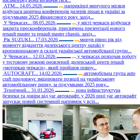
насамперед вона визначається...
АТМ...
14.05.2026
наприкінці минулого місяця
відбулася щорічна конференція дилерів nissan в україні за
підсумками 2025 фінансового року. захід...
У Черкасах...
08.05.2026
у місті черкаси відбулася
закрита пресконференція, присвячена презентації нового
renault master та renault master chassis. захід...
Рік SUZUKI...
17.03.2026
минув рівно рік від
моменту відкриття дилерського центру suzuki у
кропивницькому в складі української автомобільної групи...
У Черкасах...
12.03.2026
у черкасах розпочав роботу
у тестовому режимі оновлений дилерський центр renault
«моторкар черкаси», який пройшов повну...
AUTOCRAFT...
14.02.2026
автомобільна група auto
craft продовжує зміцнювати позиції на українському
автомобільному ринку. за підсумками 2025 року...
Технічний...
31.01.2026
нова інфраструктура
безпеки та довіри від уаг автокрафт. у 2026 році уаг автокрафт
запускає новий системний напрямок у всіх...