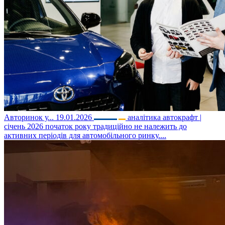
Авторинок у...
19.01.2026
аналітика автокрафт |
січень 2026 початок року традиційно не належить до
активних періодів для автомобільного ринку....