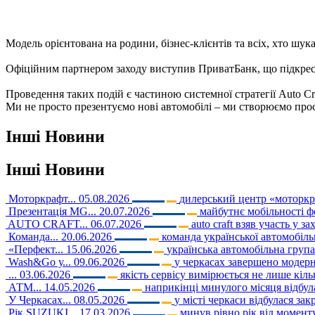
Модель орієнтована на родини, бізнес-клієнтів та всіх, хто шук
Офіційним партнером заходу виступив ПриватБанк, що підкресл
Проведення таких подій є частиною системної стратегії Auto Cra
Ми не просто презентуємо нові автомобілі – ми створюємо прос
Інші
Новини
Інші
Новини
Моторкрафт...
05.08.2026
дилерський центр «моторкраф
Презентація MG...
20.07.2026
майбутнє мобільності ф
AUTO CRAFT...
06.07.2026
auto craft взяв участь у з
Команда...
20.06.2026
команда української автомобільн
«Перфект...
15.06.2026
українська автомобільна груп
Wash&Go у...
09.06.2026
у черкасах завершено модерні
...
03.06.2026
якість сервісу вимірюється не лише кіл
АТМ...
14.05.2026
наприкінці минулого місяця відбула
У Черкасах...
08.05.2026
у місті черкаси відбулася закр
Рік SUZUKI...
17.03.2026
минув рівно рік від моменту