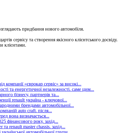
озглядають придбання нового автомобіля.
артів сервісу та створення якісного клієнтського досвіду.
ми клієнтами.
д компанії «єврокар сервіс» за високі...
сті та енергетичної незалежності. саме цим...
рного бізнесу, партнерів та...
ції renault україна - ключової...
ародними брендами автомобільної...
аній auto craft. після...
ред вона визначається...
25 фінансового року. захід...
а renault master chassis. захід...
української автомобільної групи...