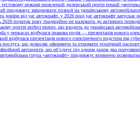
у тестовому режимі оновлений дилерський центр renault «моторка
raft продовжує зміцнювати позиції на українському автомобільном
а довіри від уаг автокрафт. у 2026 році уаг автокрафт запускає 
нь 2026 початок року традиційно не належить до активних періодів
ому центрі perfect motors, що входить до української автомобільної
da у черкасах відбулася знакова подія — презентація нового елект
кий відбулася презентація нового електричного родстера mg cybers
а послуга, що дозволяє оформити та отримати технічний паспорт 
фіційний автоцентр, що об’єднує під одним дахом два популярні б
 автомобільна група «автокрафт» продовжує впевнено розвиватися