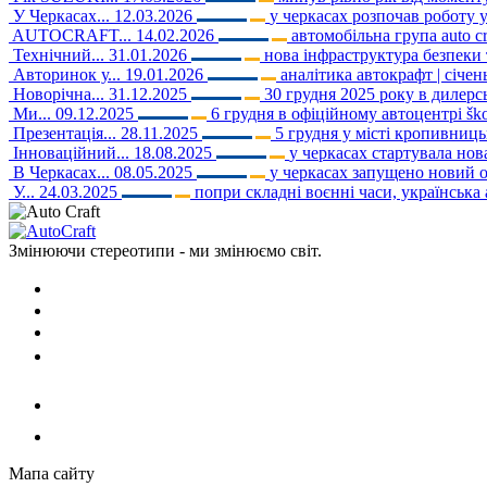
У Черкасах...
12.03.2026
у черкасах розпочав роботу 
AUTOCRAFT...
14.02.2026
автомобільна група auto c
Технічний...
31.01.2026
нова інфраструктура безпеки т
Авторинок у...
19.01.2026
аналітика автокрафт | січе
Новорічна...
31.12.2025
30 грудня 2025 року в дилерськ
Ми...
09.12.2025
6 грудня в офіційному автоцентрі ško
Презентація...
28.11.2025
5 грудня у місті кропивниць
Інноваційний...
18.08.2025
у черкасах стартувала нов
В Черкасах...
08.05.2025
у черкасах запущено новий о
У...
24.03.2025
попри складні воєнні часи, українська
Змінюючи стереотипи - ми змінюємо світ.
Мапа сайту