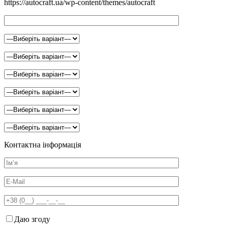
https://autocraft.ua/wp-content/themes/autocraft
Контактна інформація
Даю згоду