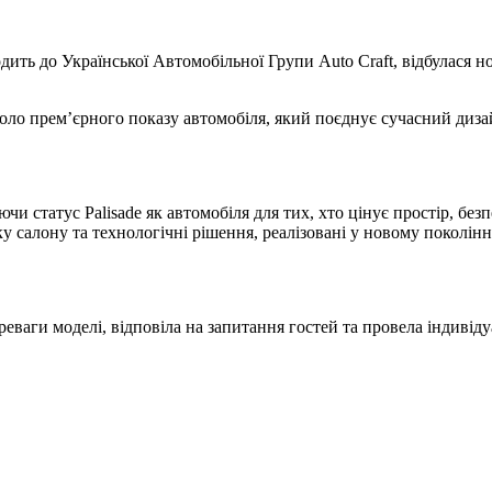
одить до Української Автомобільної Групи Auto Craft, відбулася 
вколо прем’єрного показу автомобіля, який поєднує сучасний диза
и статус Palisade як автомобіля для тих, хто цінує простір, без
 салону та технологічні рішення, реалізовані у новому поколінні
ваги моделі, відповіла на запитання гостей та провела індивідуа