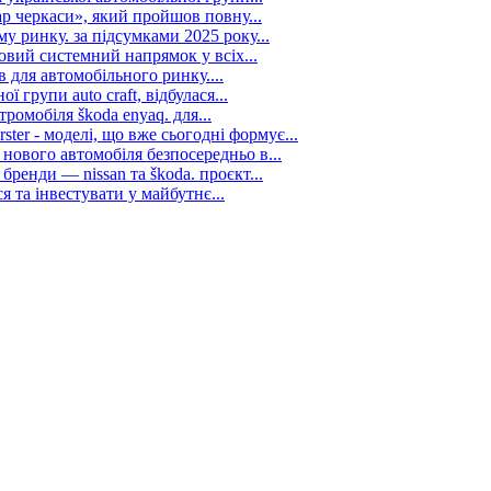
р черкаси», який пройшов повну...
у ринку. за підсумками 2025 року...
новий системний напрямок у всіх...
 для автомобільного ринку....
 групи auto craft, відбулася...
ромобіля škoda enyaq. для...
ter - моделі, що вже сьогодні формує...
нового автомобіля безпосередньо в...
ренди — nissan та škoda. проєкт...
 та інвестувати у майбутнє...