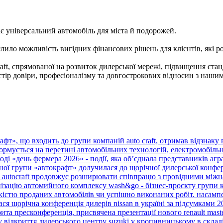
ає універсальний автомобіль для міста й подорожей.
ило можливість вигідних фінансових рішень для клієнтів, які р
ft, спрямованої на розвиток дилерської мережі, підвищення станд
тір довіри, професіоналізму та довгострокових відносин з наши
т», що входить до групи компаній auto craft, отримав відзнаку ві
ормується на перетині автомобільних технологій, електромобільно
аході «день фермера 2026» - події, яка об’єднала представників агра
ої групи «автокрафт» долучилася до щорічної дилерської конферен
а autocraft продовжує розширювати співпрацю з провідними міжн
зацію автомийного комплексу wash&go - бізнес-проєкту групи комп
ькістю проданих автомобілів чи успішно виконаних робіт. насампе
ся щорічна конференція дилерів nissan в україні за підсумками 20
ита пресконференція, присвячена презентації нового renault master т
 відкриття дилерського центру suzuki у кропивницькому в складі 