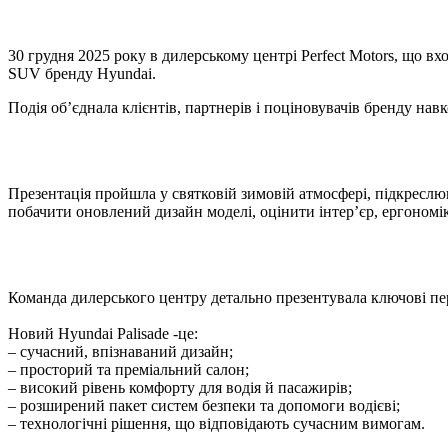
30 грудня 2025 року в дилерському центрі Perfect Motors, що вх
SUV бренду Hyundai.
Подія об’єднала клієнтів, партнерів і поціновувачів бренду на
Презентація пройшла у святковій зимовій атмосфері, підкреслююч
побачити оновлений дизайн моделі, оцінити інтер’єр, ергономіку
Команда дилерського центру детально презентувала ключові пере
Новий Hyundai Palisade -це:
– сучасний, впізнаваний дизайн;
– просторий та преміальний салон;
– високий рівень комфорту для водія й пасажирів;
– розширений пакет систем безпеки та допомоги водієві;
– технологічні рішення, що відповідають сучасним вимогам.