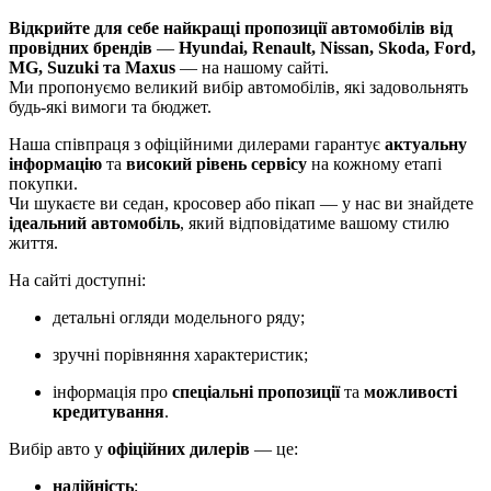
Відкрийте для себе найкращі пропозиції автомобілів від
провідних брендів
—
Hyundai, Renault, Nissan, Skoda, Ford,
MG, Suzuki та Maxus
— на нашому сайті.
Ми пропонуємо великий вибір автомобілів, які задовольнять
будь-які вимоги та бюджет.
Наша співпраця з офіційними дилерами гарантує
актуальну
інформацію
та
високий рівень сервісу
на кожному етапі
покупки.
Чи шукаєте ви седан, кросовер або пікап — у нас ви знайдете
ідеальний автомобіль
, який відповідатиме вашому стилю
життя.
На сайті доступні:
детальні огляди модельного ряду;
зручні порівняння характеристик;
інформація про
спеціальні пропозиції
та
можливості
кредитування
.
Вибір авто у
офіційних дилерів
— це:
надійність
;