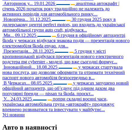
Авторинок у...
19.01.2026
аналітика автокрафт |
січень 2026 початок року традиційно не належить до
активних періодів для автомобільного ринку....
Новорічна...
31.12.2025
30 грудня 2025 року в
дилерському центрі perfect motors, що входить до української
автомобільної групи auto craft, відбулася...
Ми...
09.12.2025
6 грудня в офіційному автоцентрі
škoda у черкасах відбулася знакова подія — презентація нового
електромобіля škoda enyaq. для...
Презентація...
28.11.2025
5 грудня у місті
кропивницький відбулася презентація нового електричного
родстера mg cyberster - моделі, що вже сьогодні формує...
Інноваційний...
18.08.2025
у черкасах стартувала
нова послуга, що дозволяє оформити та отримати технічний
паспорт нового автомобіля безпосередньо в...
В Черкасах...
08.05.2025
у черкасах запущено новий
офіційний автоцентр, що об’єднує під одним дахом два
популярні бренди — nissan та škoda. проєкт...
У...
24.03.2025
попри складні воєнні часи,
українська автомобільна група «автокрафт» продовжує
впевнено розвиватися та інвестувати у майбутнє...
Усі новини
Авто в наявності