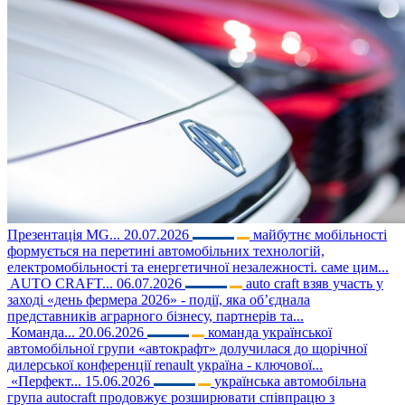
Презентація MG...
20.07.2026
майбутнє мобільності
формується на перетині автомобільних технологій,
електромобільності та енергетичної незалежності. саме цим...
AUTO CRAFT...
06.07.2026
auto craft взяв участь у
заході «день фермера 2026» - події, яка об’єднала
представників аграрного бізнесу, партнерів та...
Команда...
20.06.2026
команда української
автомобільної групи «автокрафт» долучилася до щорічної
дилерської конференції renault україна - ключової...
«Перфект...
15.06.2026
українська автомобільна
група autocraft продовжує розширювати співпрацю з