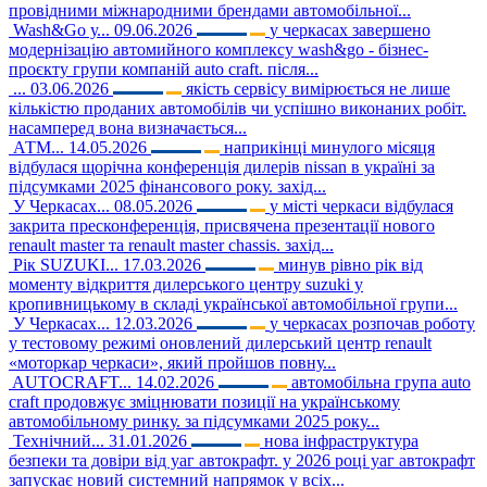
провідними міжнародними брендами автомобільної...
Wash&Go у...
09.06.2026
у черкасах завершено
модернізацію автомийного комплексу wash&go - бізнес-
проєкту групи компаній auto craft. після...
...
03.06.2026
якість сервісу вимірюється не лише
кількістю проданих автомобілів чи успішно виконаних робіт.
насамперед вона визначається...
АТМ...
14.05.2026
наприкінці минулого місяця
відбулася щорічна конференція дилерів nissan в україні за
підсумками 2025 фінансового року. захід...
У Черкасах...
08.05.2026
у місті черкаси відбулася
закрита пресконференція, присвячена презентації нового
renault master та renault master chassis. захід...
Рік SUZUKI...
17.03.2026
минув рівно рік від
моменту відкриття дилерського центру suzuki у
кропивницькому в складі української автомобільної групи...
У Черкасах...
12.03.2026
у черкасах розпочав роботу
у тестовому режимі оновлений дилерський центр renault
«моторкар черкаси», який пройшов повну...
AUTOCRAFT...
14.02.2026
автомобільна група auto
craft продовжує зміцнювати позиції на українському
автомобільному ринку. за підсумками 2025 року...
Технічний...
31.01.2026
нова інфраструктура
безпеки та довіри від уаг автокрафт. у 2026 році уаг автокрафт
запускає новий системний напрямок у всіх...