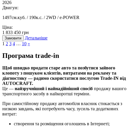
2026
Двигун:
1497см.куб. / 190к.с. / 2WD / e-POWER
Ціна:
1 833 450 грн
Детальніше
Замовити
1
2
3
4
…
10
»
Програма
trade-in
Щоб швидко продати старе авто та позбутися зайвого
клопоту з пошуком клієнтів, витратами на рекламу та
діагностику — радимо скористатися послугою Trade-IN від
AUTOCRAFT.
Це —
найзручніший і найнадійніший спосіб
продажу вашого
транспортного засобу в найкоротші терміни.
При самостійному продажу автомобіля власник стикається з
низкою завдань, які потребують часу, зусиль та додаткових
витрат:
створення та розміщення оголошень в Інтернеті;