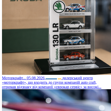
Моторкрафт...
05.08.2026
дилерський центр
«моторкрафт», що входить до групи компаній auto craft,
отримав відзнаку від компанії «єврокар сервіс» за високі...