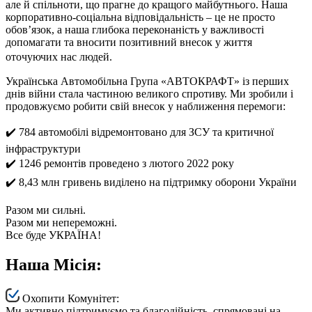
але й спільноти, що прагне до кращого майбутнього. Наша
корпоративно-соціальна відповідальність – це не просто
обов’язок, а наша глибока переконаність у важливості
допомагати та вносити позитивний внесок у життя
оточуючих нас людей.
Українська Автомобільна Група «АВТОКРАФТ» із перших
днів війни стала частиною великого спротиву. Ми зробили і
продовжуємо робити свій внесок у наближення перемоги:
✔️ 784 автомобілі відремонтовано для ЗСУ та критичної
інфраструктури
✔️ 1246 ремонтів проведено з лютого 2022 року
✔️ 8,43 млн гривень виділено на підтримку оборони України
Разом ми сильні.
Разом ми непереможні.
Все буде УКРАЇНА!
Наша Місія:
Охопити Комунітет:
Ми активно підтримуємо та благодійність, спрямовані на