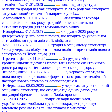
автомобільному ринку. за підсумками 2025 року...
Технічний...
31.01.2026
нова інфраструктура
безпеки та довіри від уаг автокрафт. у 2026 році уаг автокрафт
запускає новий системний напрямок у всіх...
Авторинок у...
19.01.2026
аналітика автокрафт |
січень 2026 початок року традиційно не належить до
активних періодів для автомобільного ринку....
Новорічна...
31.12.2025
30 грудня 2025 року в
дилерському центрі perfect motors, що входить до української
автомобільної групи auto craft, відбулася...
Ми...
09.12.2025
6 грудня в офіційному автоцентрі
škoda у черкасах відбулася знакова подія — презентація нового
електромобіля škoda enyaq. для...
Презентація...
28.11.2025
5 грудня у місті
кропивницький відбулася презентація нового електричного
родстера mg cyberster - моделі, що вже сьогодні формує...
Інноваційний...
18.08.2025
у черкасах стартувала
нова послуга, що дозволяє оформити та отримати технічний
паспорт нового автомобіля безпосередньо в...
В Черкасах...
08.05.2025
у черкасах запущено новий
офіційний автоцентр, що об’єднує під одним дахом два
популярні бренди — nissan та škoda. проєкт...
У...
24.03.2025
попри складні воєнні часи,
українська автомобільна група «автокрафт» продовжує
впевнено розвиватися та інвестувати у майбутнє...