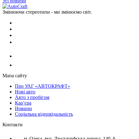
Усі новини
Змінюючи стереотипи - ми змінюємо світ.
Мапа сайту
Про УАГ «АВТОКРАФТ»
Нові авто
Авто з пробігом
Кар’єра
Новини
Соціальна відповідальність
Контакти
м. Одеса, вул. Люстдорфська дорога, 140-А