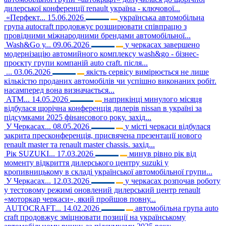
дилерської конференції renault україна - ключової...
«Перфект...
15.06.2026
українська автомобільна
група autocraft продовжує розширювати співпрацю з
провідними міжнародними брендами автомобільної...
Wash&Go у...
09.06.2026
у черкасах завершено
модернізацію автомийного комплексу wash&go - бізнес-
проєкту групи компаній auto craft. після...
...
03.06.2026
якість сервісу вимірюється не лише
кількістю проданих автомобілів чи успішно виконаних робіт.
насамперед вона визначається...
АТМ...
14.05.2026
наприкінці минулого місяця
відбулася щорічна конференція дилерів nissan в україні за
підсумками 2025 фінансового року. захід...
У Черкасах...
08.05.2026
у місті черкаси відбулася
закрита пресконференція, присвячена презентації нового
renault master та renault master chassis. захід...
Рік SUZUKI...
17.03.2026
минув рівно рік від
моменту відкриття дилерського центру suzuki у
кропивницькому в складі української автомобільної групи...
У Черкасах...
12.03.2026
у черкасах розпочав роботу
у тестовому режимі оновлений дилерський центр renault
«моторкар черкаси», який пройшов повну...
AUTOCRAFT...
14.02.2026
автомобільна група auto
craft продовжує зміцнювати позиції на українському