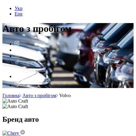
Укр
Eng
Авто з
пробігом
Головна
Авто з пробігом
Volvo
Бренд
авто