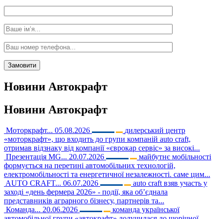
Новини
Автокрафт
Новини
Автокрафт
Моторкрафт...
05.08.2026
дилерський центр
«моторкрафт», що входить до групи компаній auto craft,
отримав відзнаку від компанії «єврокар сервіс» за високі...
Презентація MG...
20.07.2026
майбутнє мобільності
формується на перетині автомобільних технологій,
електромобільності та енергетичної незалежності. саме цим...
AUTO CRAFT...
06.07.2026
auto craft взяв участь у
заході «день фермера 2026» - події, яка об’єднала
представників аграрного бізнесу, партнерів та...
Команда...
20.06.2026
команда української
автомобільної групи «автокрафт» долучилася до щорічної