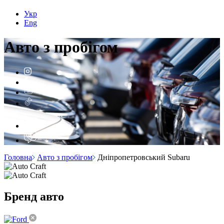
Укр
Eng
Авто з
пробігом
Головна
Авто з пробігом
Дніпропетровський Subaru
Бренд
авто