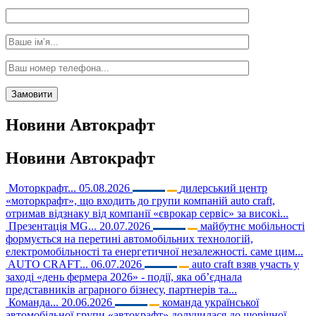
Новини
Автокрафт
Новини
Автокрафт
Моторкрафт...
05.08.2026
дилерський центр
«моторкрафт», що входить до групи компаній auto craft,
отримав відзнаку від компанії «єврокар сервіс» за високі...
Презентація MG...
20.07.2026
майбутнє мобільності
формується на перетині автомобільних технологій,
електромобільності та енергетичної незалежності. саме цим...
AUTO CRAFT...
06.07.2026
auto craft взяв участь у
заході «день фермера 2026» - події, яка об’єднала
представників аграрного бізнесу, партнерів та...
Команда...
20.06.2026
команда української
автомобільної групи «автокрафт» долучилася до щорічної