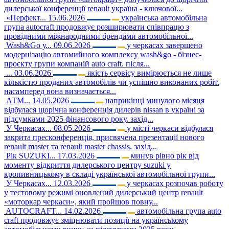
дилерської конференції renault україна - ключової...
«Перфект...
15.06.2026
українська автомобільна
група autocraft продовжує розширювати співпрацю з
провідними міжнародними брендами автомобільної...
Wash&Go у...
09.06.2026
у черкасах завершено
модернізацію автомийного комплексу wash&go - бізнес-
проєкту групи компаній auto craft. після...
...
03.06.2026
якість сервісу вимірюється не лише
кількістю проданих автомобілів чи успішно виконаних робіт.
насамперед вона визначається...
АТМ...
14.05.2026
наприкінці минулого місяця
відбулася щорічна конференція дилерів nissan в україні за
підсумками 2025 фінансового року. захід...
У Черкасах...
08.05.2026
у місті черкаси відбулася
закрита пресконференція, присвячена презентації нового
renault master та renault master chassis. захід...
Рік SUZUKI...
17.03.2026
минув рівно рік від
моменту відкриття дилерського центру suzuki у
кропивницькому в складі української автомобільної групи...
У Черкасах...
12.03.2026
у черкасах розпочав роботу
у тестовому режимі оновлений дилерський центр renault
«моторкар черкаси», який пройшов повну...
AUTOCRAFT...
14.02.2026
автомобільна група auto
craft продовжує зміцнювати позиції на українському