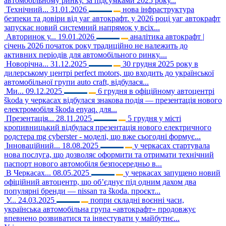
автомобільному ринку. за підсумками 2025 року...
Технічний...
31.01.2026
нова інфраструктура
безпеки та довіри від уаг автокрафт. у 2026 році уаг автокрафт
запускає новий системний напрямок у всіх...
Авторинок у...
19.01.2026
аналітика автокрафт |
січень 2026 початок року традиційно не належить до
активних періодів для автомобільного ринку....
Новорічна...
31.12.2025
30 грудня 2025 року в
дилерському центрі perfect motors, що входить до української
автомобільної групи auto craft, відбулася...
Ми...
09.12.2025
6 грудня в офіційному автоцентрі
škoda у черкасах відбулася знакова подія — презентація нового
електромобіля škoda enyaq. для...
Презентація...
28.11.2025
5 грудня у місті
кропивницький відбулася презентація нового електричного
родстера mg cyberster - моделі, що вже сьогодні формує...
Інноваційний...
18.08.2025
у черкасах стартувала
нова послуга, що дозволяє оформити та отримати технічний
паспорт нового автомобіля безпосередньо в...
В Черкасах...
08.05.2025
у черкасах запущено новий
офіційний автоцентр, що об’єднує під одним дахом два
популярні бренди — nissan та škoda. проєкт...
У...
24.03.2025
попри складні воєнні часи,
українська автомобільна група «автокрафт» продовжує
впевнено розвиватися та інвестувати у майбутнє...