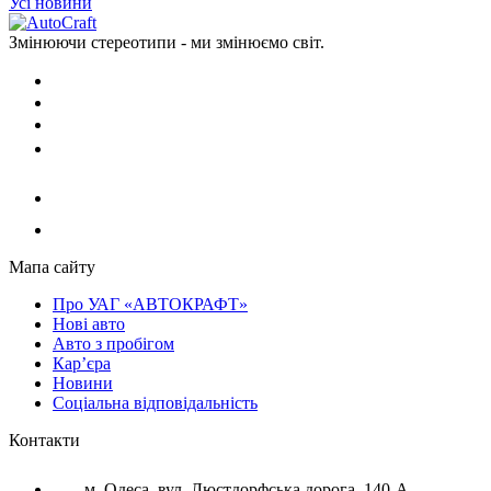
Усі новини
Змінюючи стереотипи - ми змінюємо світ.
Мапа сайту
Про УАГ «АВТОКРАФТ»
Нові авто
Авто з пробігом
Кар’єра
Новини
Соціальна відповідальність
Контакти
м. Одеса, вул. Люстдорфська дорога, 140-А