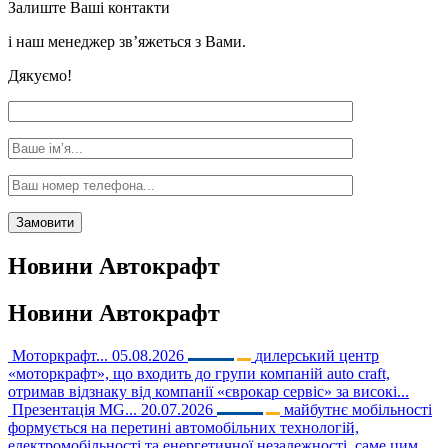
Залиште Ваші контакти
і наш менеджер зв’яжеться з Вами.
Дякуємо!
Новини
Автокрафт
Новини
Автокрафт
Моторкрафт...
05.08.2026
дилерський центр
«моторкрафт», що входить до групи компаній auto craft,
отримав відзнаку від компанії «єврокар сервіс» за високі...
Презентація MG...
20.07.2026
майбутнє мобільності
формується на перетині автомобільних технологій,
електромобільності та енергетичної незалежності. саме цим...