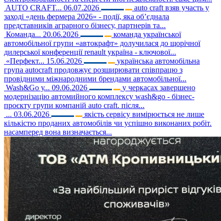
AUTO CRAFT...
06.07.2026
auto craft взяв участь у
заході «день фермера 2026» - події, яка об’єднала
представників аграрного бізнесу, партнерів та...
Команда...
20.06.2026
команда української
автомобільної групи «автокрафт» долучилася до щорічної
дилерської конференції renault україна - ключової...
«Перфект...
15.06.2026
українська автомобільна
група autocraft продовжує розширювати співпрацю з
провідними міжнародними брендами автомобільної...
Wash&Go у...
09.06.2026
у черкасах завершено
модернізацію автомийного комплексу wash&go - бізнес-
проєкту групи компаній auto craft. після...
...
03.06.2026
якість сервісу вимірюється не лише
кількістю проданих автомобілів чи успішно виконаних робіт.
насамперед вона визначається...