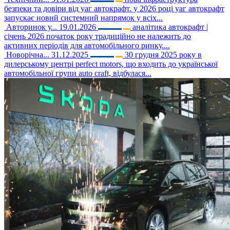
безпеки та довіри від уаг автокрафт. у 2026 році уаг автокрафт
запускає новий системний напрямок у всіх...
Авторинок у...
19.01.2026
аналітика автокрафт |
січень 2026 початок року традиційно не належить до
активних періодів для автомобільного ринку....
Новорічна...
31.12.2025
30 грудня 2025 року в
дилерському центрі perfect motors, що входить до української
автомобільної групи auto craft, відбулася...