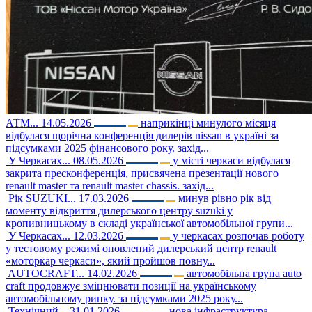
АТМ...
14.05.2026
наприкінці минулого місяця
відбулася щорічна конференція дилерів nissan в україні за
підсумками 2025 фінансового року. захід...
У Черкасах...
08.05.2026
у місті черкаси відбулася
закрита пресконференція, присвячена презентації нового
renault master та renault master chassis. захід...
Рік SUZUKI...
17.03.2026
минув рівно рік від
моменту відкриття дилерського центру suzuki у
кропивницькому в складі української автомобільної групи...
У Черкасах...
12.03.2026
у черкасах розпочав роботу
у тестовому режимі оновлений дилерський центр renault
«моторкар черкаси», який пройшов повну...
AUTOCRAFT...
14.02.2026
автомобільна група auto
craft продовжує зміцнювати позиції на українському
автомобільному ринку. за підсумками 2025 року...
Технічний...
31.01.2026
нова інфраструктура