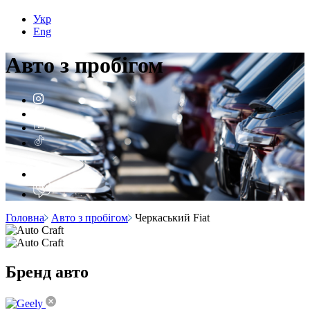
Укр
Eng
Авто з
пробігом
Головна
Авто з пробігом
Черкаський Fiat
Бренд
авто