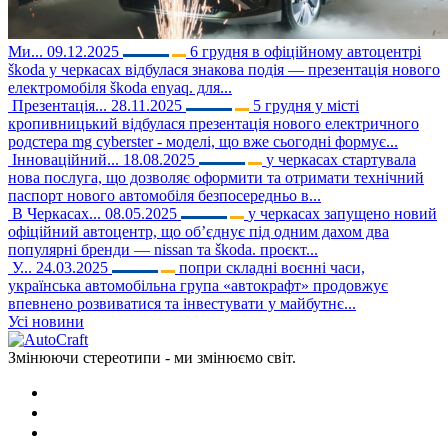
Ми...
09.12.2025
6 грудня в офіційному автоцентрі
škoda у черкасах відбулася знакова подія — презентація нового
електромобіля škoda enyaq. для...
Презентація...
28.11.2025
5 грудня у місті
кропивницький відбулася презентація нового електричного
родстера mg cyberster - моделі, що вже сьогодні формує...
Інноваційний...
18.08.2025
у черкасах стартувала
нова послуга, що дозволяє оформити та отримати технічний
паспорт нового автомобіля безпосередньо в...
В Черкасах...
08.05.2025
у черкасах запущено новий
офіційний автоцентр, що об’єднує під одним дахом два
популярні бренди — nissan та škoda. проєкт...
У...
24.03.2025
попри складні воєнні часи,
українська автомобільна група «автокрафт» продовжує
впевнено розвиватися та інвестувати у майбутнє...
Усі новини
Змінюючи стереотипи - ми змінюємо світ.