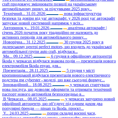
craft продовжує зміцнювати позиції на українському
автомобільному ринку. за підсумками 2025 року...
Технічний...
31.01.2026
нова інфраструктура
безпеки та довіри від уаг автокрафт. у 2026 році уаг автокрафт
запускає новий системний напрямок у всіх...
Авторинок у...
19.01.2026
аналітика автокрафт |
січень 2026 початок року традиційно не належить до
активних періодів для автомобільного ринку....
Новорічна...
31.12.2025
30 грудня 2025 року в
дилерському центрі perfect motors, що входить до української
автомобільної групи auto craft, відбулася...
Ми...
09.12.2025
6 грудня в офіційному автоцентрі
škoda у черкасах відбулася знакова подія — презентація нового
електромобіля škoda enyaq. для...
Презентація...
28.11.2025
5 грудня у місті
кропивницький відбулася презентація нового електричного
родстера mg cyberster - моделі, що вже сьогодні формує...
Інноваційний...
18.08.2025
у черкасах стартувала
нова послуга, що дозволяє оформити та отримати технічний
паспорт нового автомобіля безпосередньо в...
В Черкасах...
08.05.2025
у черкасах запущено новий
офіційний автоцентр, що об’єднує під одним дахом два
популярні бренди — nissan та škoda. проєкт...
У...
24.03.2025
попри складні воєнні часи,
українська автомобільна група «автокрафт» продовжує