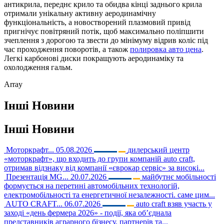
антикрила, переднє крило та обидва кінці заднього крила
отримали унікальну активну аеродинамічну
функціональність, а новостворений плазмовий привід
пригнічує повітряний потік, щоб максимально поліпшити
зчеплення з дорогою та звести до мінімуму відрив коліс під
час проходження поворотів, а також
полировка авто цена
.
Легкі карбонові диски покращують аеродинаміку та
охолодження гальм.
Array
Інші
Новини
Інші
Новини
Моторкрафт...
05.08.2026
дилерський центр
«моторкрафт», що входить до групи компаній auto craft,
отримав відзнаку від компанії «єврокар сервіс» за високі...
Презентація MG...
20.07.2026
майбутнє мобільності
формується на перетині автомобільних технологій,
електромобільності та енергетичної незалежності. саме цим...
AUTO CRAFT...
06.07.2026
auto craft взяв участь у
заході «день фермера 2026» - події, яка об’єднала
представників аграрного бізнесу, партнерів та...