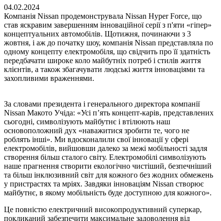
04.02.2024
Компанія Nissan продемонструвала Nissan Hyper Force, що
став яскравим завершенням інноваційної серії з п'яти «гіпер»
концептуальних автомобілів. Щотижня, починаючи з 3
жовтня, і аж до початку шоу, компанія Nissan представляла по
одному концепту електромобіля, що свідчить про її здатність
передбачати широке коло майбутніх потреб і стилів життя
клієнтів, а також збагачувати людські життя інноваціями та
захопливими враженнями.
За словами президента і генерального директора компанії
Nissan Макото Учіда: «Усі п’ять концепт-карів, представлених
сьогодні, символізують майбутнє і втілюють наш
основоположний дух «наважитися зробити те, чого не
роблять інші». Ми вдосконалили свої інновації у сфері
електромобілів, вийшовши далеко за межі мобільності задля
створення більш сталого світу. Електромобілі символізують
наше прагнення створити екологічно чистіший, безпечніший
та більш інклюзивний світ для кожного без жодних обмежень
у пристрастях та мріях. Завдяки інноваціям Nissan створює
майбутнє, в якому мобільність буде доступною для кожного».
Це повністю електричний високопродуктивний суперкар,
покликаний забезпечити максимальне задоволення від