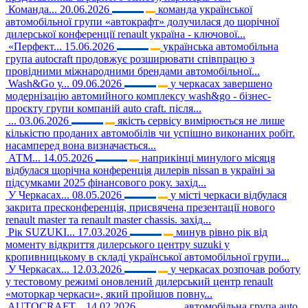
Команда...
20.06.2026
команда української
автомобільної групи «автокрафт» долучилася до щорічної
дилерської конференції renault україна - ключової...
«Перфект...
15.06.2026
українська автомобільна
група autocraft продовжує розширювати співпрацю з
провідними міжнародними брендами автомобільної...
Wash&Go у...
09.06.2026
у черкасах завершено
модернізацію автомийного комплексу wash&go - бізнес-
проєкту групи компаній auto craft. після...
...
03.06.2026
якість сервісу вимірюється не лише
кількістю проданих автомобілів чи успішно виконаних робіт.
насамперед вона визначається...
АТМ...
14.05.2026
наприкінці минулого місяця
відбулася щорічна конференція дилерів nissan в україні за
підсумками 2025 фінансового року. захід...
У Черкасах...
08.05.2026
у місті черкаси відбулася
закрита пресконференція, присвячена презентації нового
renault master та renault master chassis. захід...
Рік SUZUKI...
17.03.2026
минув рівно рік від
моменту відкриття дилерського центру suzuki у
кропивницькому в складі української автомобільної групи...
У Черкасах...
12.03.2026
у черкасах розпочав роботу
у тестовому режимі оновлений дилерський центр renault
«моторкар черкаси», який пройшов повну...
AUTOCRAFT...
14.02.2026
автомобільна група auto