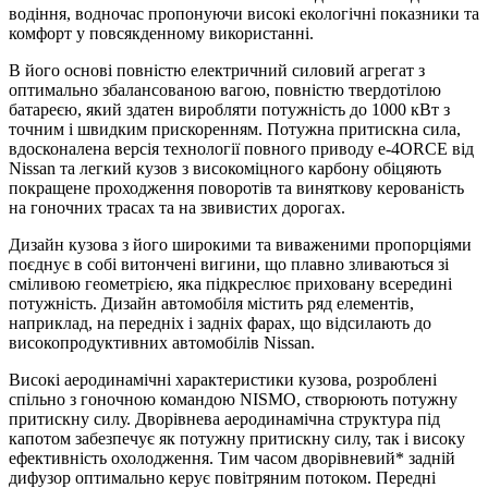
водіння, водночас пропонуючи високі екологічні показники та
комфорт у повсякденному використанні.
В його основі повністю електричний силовий агрегат з
оптимально збалансованою вагою, повністю твердотілою
батареєю, який здатен виробляти потужність до 1000 кВт з
точним і швидким прискоренням. Потужна притискна сила,
вдосконалена версія технології повного приводу e-4ORCE від
Nissan та легкий кузов з високоміцного карбону обіцяють
покращене проходження поворотів та виняткову керованість
на гоночних трасах та на звивистих дорогах.
Дизайн кузова з його широкими та виваженими пропорціями
поєднує в собі витончені вигини, що плавно зливаються зі
сміливою геометрією, яка підкреслює приховану всередині
потужність. Дизайн автомобіля містить ряд елементів,
наприклад, на передніх і задніх фарах, що відсилають до
високопродуктивних автомобілів Nissan.
Високі аеродинамічні характеристики кузова, розроблені
спільно з гоночною командою NISMO, створюють потужну
притискну силу. Дворівнева аеродинамічна структура під
капотом забезпечує як потужну притискну силу, так і високу
ефективність охолодження. Тим часом дворівневий* задній
дифузор оптимально керує повітряним потоком. Передні