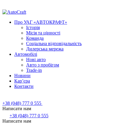
Про УАГ «АВТОКРАФТ»
Історія
Місія та цінності
Команда
Соціальна відповідальність
Дилерська мережа
Автомобілі
Нові авто
Авто з пробігом
Trade-in
Новини
Кар’єра
Контакти
+38 (048) 777 0 555
Написати нам
+38 (048) 777 0 555
Написати нам