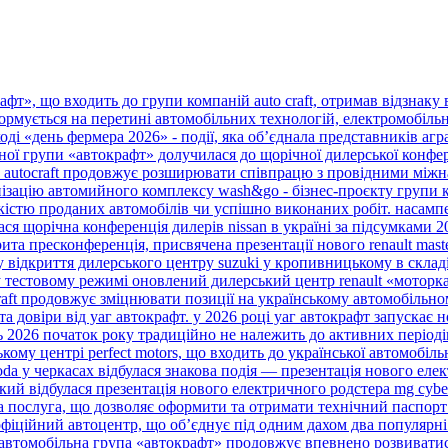
т», що входить до групи компаній auto craft, отримав відзнаку ві
ормується на перетині автомобільних технологій, електромобільно
аході «день фермера 2026» - події, яка об’єднала представників агра
ої групи «автокрафт» долучилася до щорічної дилерської конферен
а autocraft продовжує розширювати співпрацю з провідними міжн
зацію автомийного комплексу wash&go - бізнес-проєкту групи комп
ькістю проданих автомобілів чи успішно виконаних робіт. насампе
ся щорічна конференція дилерів nissan в україні за підсумками 20
ита пресконференція, присвячена презентації нового renault master т
 відкриття дилерського центру suzuki у кропивницькому в складі 
у тестовому режимі оновлений дилерський центр renault «моторка
raft продовжує зміцнювати позиції на українському автомобільном
а довіри від уаг автокрафт. у 2026 році уаг автокрафт запускає 
нь 2026 початок року традиційно не належить до активних періодів
ому центрі perfect motors, що входить до української автомобільної
da у черкасах відбулася знакова подія — презентація нового елект
кий відбулася презентація нового електричного родстера mg cybers
а послуга, що дозволяє оформити та отримати технічний паспорт 
фіційний автоцентр, що об’єднує під одним дахом два популярні б
 автомобільна група «автокрафт» продовжує впевнено розвиватися