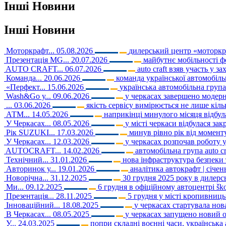
Інші
Новини
Інші
Новини
Моторкрафт...
05.08.2026
дилерський центр «моторкраф
Презентація MG...
20.07.2026
майбутнє мобільності ф
AUTO CRAFT...
06.07.2026
auto craft взяв участь у з
Команда...
20.06.2026
команда української автомобільн
«Перфект...
15.06.2026
українська автомобільна груп
Wash&Go у...
09.06.2026
у черкасах завершено модерні
...
03.06.2026
якість сервісу вимірюється не лише кіл
АТМ...
14.05.2026
наприкінці минулого місяця відбула
У Черкасах...
08.05.2026
у місті черкаси відбулася закр
Рік SUZUKI...
17.03.2026
минув рівно рік від моменту
У Черкасах...
12.03.2026
у черкасах розпочав роботу 
AUTOCRAFT...
14.02.2026
автомобільна група auto c
Технічний...
31.01.2026
нова інфраструктура безпеки т
Авторинок у...
19.01.2026
аналітика автокрафт | січе
Новорічна...
31.12.2025
30 грудня 2025 року в дилерськ
Ми...
09.12.2025
6 грудня в офіційному автоцентрі ško
Презентація...
28.11.2025
5 грудня у місті кропивниць
Інноваційний...
18.08.2025
у черкасах стартувала нов
В Черкасах...
08.05.2025
у черкасах запущено новий о
У...
24.03.2025
попри складні воєнні часи, українська