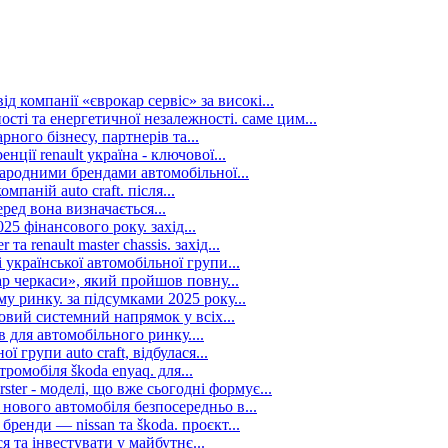
д компанії «єврокар сервіс» за високі...
сті та енергетичної незалежності. саме цим...
рного бізнесу, партнерів та...
ції renault україна - ключової...
ародними брендами автомобільної...
аній auto craft. після...
ред вона визначається...
25 фінансового року. захід...
а renault master chassis. захід...
української автомобільної групи...
р черкаси», який пройшов повну...
у ринку. за підсумками 2025 року...
новий системний напрямок у всіх...
 для автомобільного ринку....
 групи auto craft, відбулася...
ромобіля škoda enyaq. для...
ter - моделі, що вже сьогодні формує...
нового автомобіля безпосередньо в...
ренди — nissan та škoda. проєкт...
 та інвестувати у майбутнє...