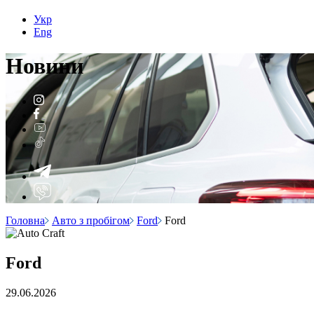
Укр
Eng
Н
о
вини
Головна
Авто з пробігом
Ford
Ford
Ford
29.06.2026