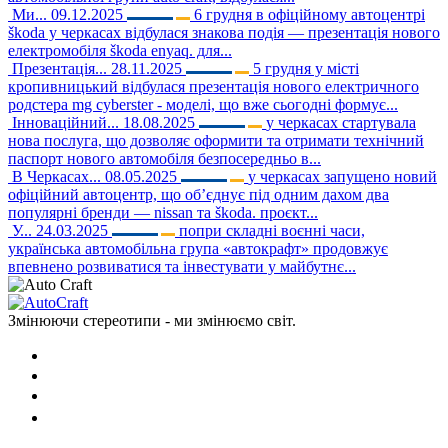
Ми...
09.12.2025
6 грудня в офіційному автоцентрі
škoda у черкасах відбулася знакова подія — презентація нового
електромобіля škoda enyaq. для...
Презентація...
28.11.2025
5 грудня у місті
кропивницький відбулася презентація нового електричного
родстера mg cyberster - моделі, що вже сьогодні формує...
Інноваційний...
18.08.2025
у черкасах стартувала
нова послуга, що дозволяє оформити та отримати технічний
паспорт нового автомобіля безпосередньо в...
В Черкасах...
08.05.2025
у черкасах запущено новий
офіційний автоцентр, що об’єднує під одним дахом два
популярні бренди — nissan та škoda. проєкт...
У...
24.03.2025
попри складні воєнні часи,
українська автомобільна група «автокрафт» продовжує
впевнено розвиватися та інвестувати у майбутнє...
Змінюючи стереотипи - ми змінюємо світ.