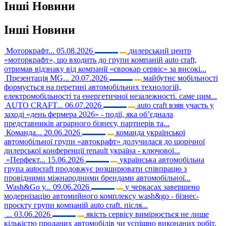
Інші
Новини
Інші
Новини
Моторкрафт...
05.08.2026
дилерський центр
«моторкрафт», що входить до групи компаній auto craft,
отримав відзнаку від компанії «єврокар сервіс» за високі...
Презентація MG...
20.07.2026
майбутнє мобільності
формується на перетині автомобільних технологій,
електромобільності та енергетичної незалежності. саме цим...
AUTO CRAFT...
06.07.2026
auto craft взяв участь у
заході «день фермера 2026» - події, яка об’єднала
представників аграрного бізнесу, партнерів та...
Команда...
20.06.2026
команда української
автомобільної групи «автокрафт» долучилася до щорічної
дилерської конференції renault україна - ключової...
«Перфект...
15.06.2026
українська автомобільна
група autocraft продовжує розширювати співпрацю з
провідними міжнародними брендами автомобільної...
Wash&Go у...
09.06.2026
у черкасах завершено
модернізацію автомийного комплексу wash&go - бізнес-
проєкту групи компаній auto craft. після...
...
03.06.2026
якість сервісу вимірюється не лише
кількістю проданих автомобілів чи успішно виконаних робіт.