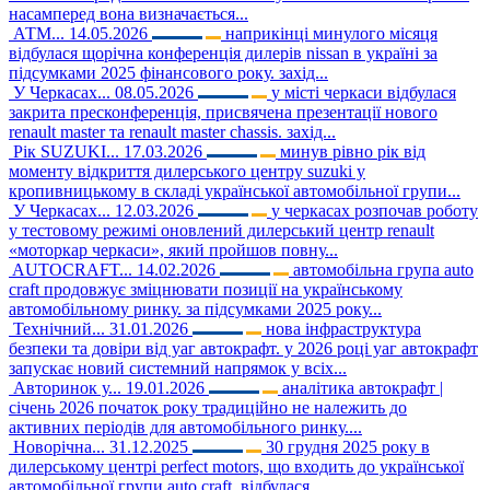
насамперед вона визначається...
АТМ...
14.05.2026
наприкінці минулого місяця
відбулася щорічна конференція дилерів nissan в україні за
підсумками 2025 фінансового року. захід...
У Черкасах...
08.05.2026
у місті черкаси відбулася
закрита пресконференція, присвячена презентації нового
renault master та renault master chassis. захід...
Рік SUZUKI...
17.03.2026
минув рівно рік від
моменту відкриття дилерського центру suzuki у
кропивницькому в складі української автомобільної групи...
У Черкасах...
12.03.2026
у черкасах розпочав роботу
у тестовому режимі оновлений дилерський центр renault
«моторкар черкаси», який пройшов повну...
AUTOCRAFT...
14.02.2026
автомобільна група auto
craft продовжує зміцнювати позиції на українському
автомобільному ринку. за підсумками 2025 року...
Технічний...
31.01.2026
нова інфраструктура
безпеки та довіри від уаг автокрафт. у 2026 році уаг автокрафт
запускає новий системний напрямок у всіх...
Авторинок у...
19.01.2026
аналітика автокрафт |
січень 2026 початок року традиційно не належить до
активних періодів для автомобільного ринку....
Новорічна...
31.12.2025
30 грудня 2025 року в
дилерському центрі perfect motors, що входить до української
автомобільної групи auto craft, відбулася...