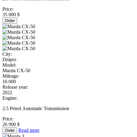
Price:
35 000 $
Order
City:
Dnipro
Model:
Mazda CX-50
Mileage:
16 000
Release year:
2022
Engine:
2.5 Petrol Automatic Transmission
Price:
26 900 $
Read more
Order