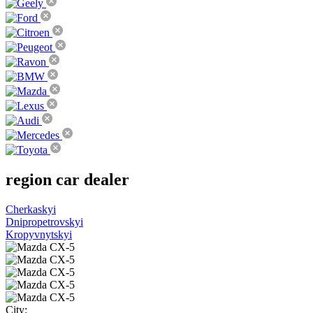
region
car dealer
Cherkaskyi
Dnipropetrovskyi
Kropyvnytskyi
City: