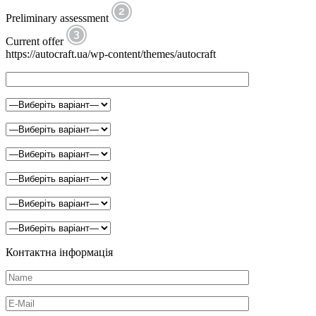
Preliminary assessment
Current offer
https://autocraft.ua/wp-content/themes/autocraft
Контактна інформація