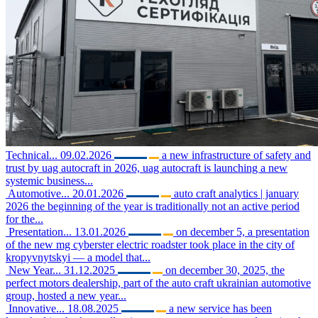
Technical...
09.02.2026
a new infrastructure of safety and
trust by uag autocraft in 2026, uag autocraft is launching a new
systemic business...
Automotive...
20.01.2026
auto craft analytics | january
2026 the beginning of the year is traditionally not an active period
for the...
Presentation...
13.01.2026
on december 5, a presentation
of the new mg cyberster electric roadster took place in the city of
kropyvnytskyi — a model that...
New Year...
31.12.2025
on december 30, 2025, the
perfect motors dealership, part of the auto craft ukrainian automotive
group, hosted a new year...
Innovative...
18.08.2025
a new service has been