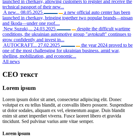
launched in cherkasy, allowing customers to register and receive the
technical passport of their new...
A new...
08.05.2025
a new official auto center has been
launched in cherkasy, bringing together two popular brands—nissan
and škoda—under one roof....
New Suzuki,...
24.03.2025
despite the difficult wartime
conditions, the ukrainian automotive group "avtokraft" continues to
grow confidently and invest in...
AUTOCRAFT...
27.02.2025
the year 2024 proved to be
one of the most challenging for ukrainian business. amid war,
shelling, mobilization, and economic...
All news
CEO
текст
Lorem ipsum
Lorem ipsum dolor sit amet, consectetur adipiscing elit. Donec
volutpat ex eu tellus blandit, at convallis libero posuere. Suspendisse
ut dolor sodales, aliquam ex vel, elementum augue. Duis blandit
enim sit amet imperdiet viverra. Fusce laoreet libero et gravida
tincidunt. Sed pulvinar varius ante vitae semper.
Lorem ipsum