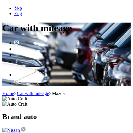
Укр
Eng
Car with
mileage
Home
Car with mileage
Mazda
Brand
auto