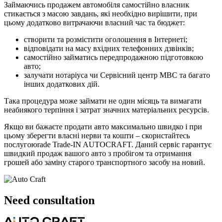
Займаючись продажем автомобіля самостійно власник
стикається з масою завдань, які необхідно вирішити, при
цьому додатково витрачаючи власний час та бюджет:
створити та розмістити оголошення в Інтернеті;
відповідати на масу вхідних телефонних дзвінків;
самостійно займатись передпродажною підготовкою
авто;
залучати нотаріуса чи Сервісний центр МВС та багато
інших додаткових дій.
Така процедура може займати не один місяць та вимагати
неабиякого терпіння і затрат значних матеріальних ресурсів.
Якщо ви бажаєте продати авто максимально швидко і при
цьому зберегти власні нерви та кошти – скористайтесь
послугоюrade Trade-IN AUTOCRAFT. Даний сервіс гарантує
швидкий продаж вашого авто з пробігом та отримання
грошей або заміну старого транспортного засобу на новий.
Need
consultation