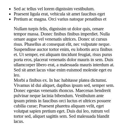
Sed ac tellus vel lorem dignissim vestibulum.
Praesent ligula erat, vehicula sit amet faucibus eget
Pretium ac magna. Orci varius natoque penatibus et
Nullam turpis felis, dignissim ut dolor quis, ornare
tempor massa. Donec finibus finibus imperdiet. Nulla
ornare augue vel venenatis ultrices. Donec ut cursus
risus. Phasellus at consequat elit, nec vulputate neque.
Suspendisse auctor tortor enim, eu lobortis arcu finibus
et. Ut semper, est aliquam tincidunt feugiat, risus purus
porta eros, placerat venenatis dolor mauris in sem. Duis
ullamcorper libero erat, a malesuada mauris interdum at.
Sed sit amet lacus vitae enim euismod molestie eget eu
leo.
Morbi a finibus ex. In hac habitasse platea dictumst.
Vivamus id dui aliquet, dapibus ipsum sed, semper sem.
Donec egestas venenatis rhoncus. Maecenas hendrerit
pulvinar neque lacinia bibendum. Vestibulum ante
ipsum primis in faucibus orci luctus et ultrices posuere
cubilia curae; Praesent pharetra aliquam velit, eget
volutpat sapien pretium eget. Duis dui leo, rutrum vel
tortor sed, aliquet sagittis sem. Sed malesuada blandit
lacus.