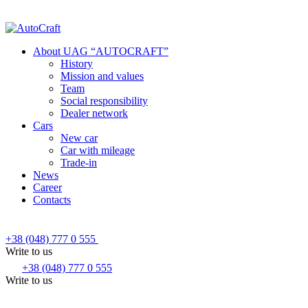
About UAG “AUTOCRAFT”
History
Mission and values
Team
Social responsibility
Dealer network
Cars
New car
Car with mileage
Trade-in
News
Career
Contacts
+38 (048) 777 0 555
Write to us
+38 (048) 777 0 555
Write to us