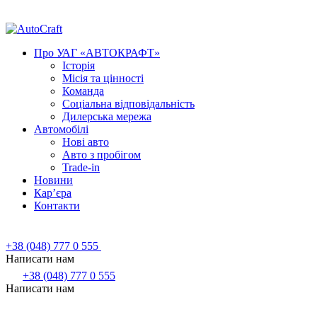
Про УАГ «АВТОКРАФТ»
Історія
Місія та цінності
Команда
Соціальна відповідальність
Дилерська мережа
Автомобілі
Нові авто
Авто з пробігом
Trade-in
Новини
Кар’єра
Контакти
+38 (048) 777 0 555
Написати нам
+38 (048) 777 0 555
Написати нам