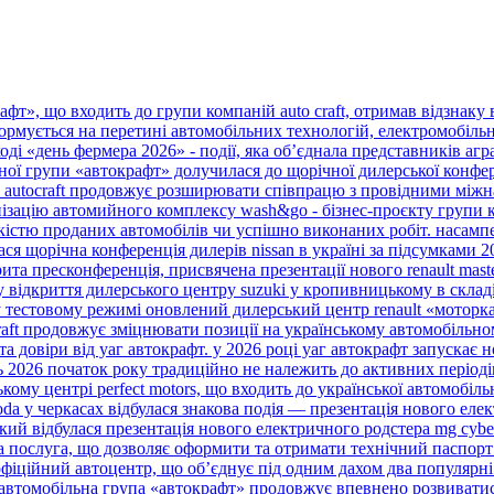
т», що входить до групи компаній auto craft, отримав відзнаку ві
ормується на перетині автомобільних технологій, електромобільно
аході «день фермера 2026» - події, яка об’єднала представників агра
ої групи «автокрафт» долучилася до щорічної дилерської конферен
а autocraft продовжує розширювати співпрацю з провідними міжн
зацію автомийного комплексу wash&go - бізнес-проєкту групи комп
ькістю проданих автомобілів чи успішно виконаних робіт. насампе
ся щорічна конференція дилерів nissan в україні за підсумками 20
ита пресконференція, присвячена презентації нового renault master т
 відкриття дилерського центру suzuki у кропивницькому в складі 
у тестовому режимі оновлений дилерський центр renault «моторка
raft продовжує зміцнювати позиції на українському автомобільном
а довіри від уаг автокрафт. у 2026 році уаг автокрафт запускає 
нь 2026 початок року традиційно не належить до активних періодів
ому центрі perfect motors, що входить до української автомобільної
da у черкасах відбулася знакова подія — презентація нового елект
кий відбулася презентація нового електричного родстера mg cybers
а послуга, що дозволяє оформити та отримати технічний паспорт 
фіційний автоцентр, що об’єднує під одним дахом два популярні б
 автомобільна група «автокрафт» продовжує впевнено розвиватися