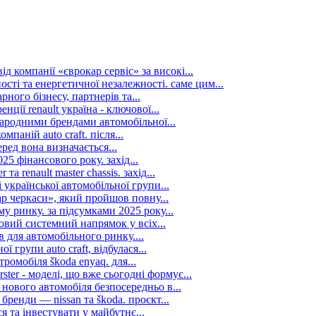
д компанії «єврокар сервіс» за високі...
сті та енергетичної незалежності. саме цим...
рного бізнесу, партнерів та...
ції renault україна - ключової...
ародними брендами автомобільної...
аній auto craft. після...
ред вона визначається...
25 фінансового року. захід...
а renault master chassis. захід...
української автомобільної групи...
р черкаси», який пройшов повну...
у ринку. за підсумками 2025 року...
новий системний напрямок у всіх...
 для автомобільного ринку....
 групи auto craft, відбулася...
ромобіля škoda enyaq. для...
ter - моделі, що вже сьогодні формує...
нового автомобіля безпосередньо в...
ренди — nissan та škoda. проєкт...
 та інвестувати у майбутнє...