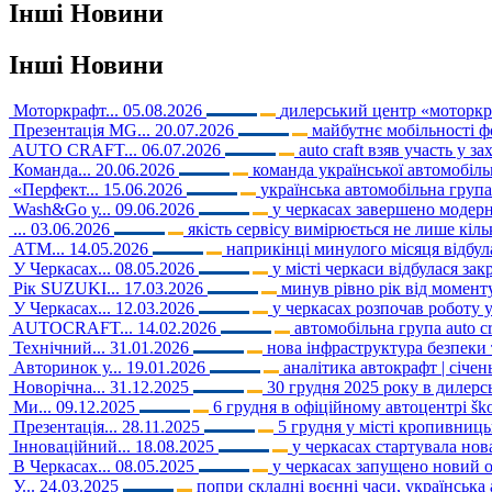
Інші
Новини
Інші
Новини
Моторкрафт...
05.08.2026
дилерський центр «моторкраф
Презентація MG...
20.07.2026
майбутнє мобільності ф
AUTO CRAFT...
06.07.2026
auto craft взяв участь у з
Команда...
20.06.2026
команда української автомобільн
«Перфект...
15.06.2026
українська автомобільна груп
Wash&Go у...
09.06.2026
у черкасах завершено модерні
...
03.06.2026
якість сервісу вимірюється не лише кіл
АТМ...
14.05.2026
наприкінці минулого місяця відбула
У Черкасах...
08.05.2026
у місті черкаси відбулася закр
Рік SUZUKI...
17.03.2026
минув рівно рік від моменту
У Черкасах...
12.03.2026
у черкасах розпочав роботу 
AUTOCRAFT...
14.02.2026
автомобільна група auto c
Технічний...
31.01.2026
нова інфраструктура безпеки т
Авторинок у...
19.01.2026
аналітика автокрафт | січе
Новорічна...
31.12.2025
30 грудня 2025 року в дилерськ
Ми...
09.12.2025
6 грудня в офіційному автоцентрі ško
Презентація...
28.11.2025
5 грудня у місті кропивниць
Інноваційний...
18.08.2025
у черкасах стартувала нов
В Черкасах...
08.05.2025
у черкасах запущено новий о
У...
24.03.2025
попри складні воєнні часи, українська