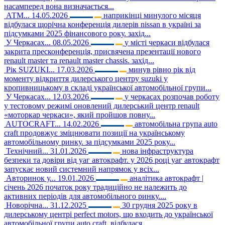
насамперед вона визначається...
АТМ...
14.05.2026
наприкінці минулого місяця
відбулася щорічна конференція дилерів nissan в україні за
підсумками 2025 фінансового року. захід...
У Черкасах...
08.05.2026
у місті черкаси відбулася
закрита пресконференція, присвячена презентації нового
renault master та renault master chassis. захід...
Рік SUZUKI...
17.03.2026
минув рівно рік від
моменту відкриття дилерського центру suzuki у
кропивницькому в складі української автомобільної групи...
У Черкасах...
12.03.2026
у черкасах розпочав роботу
у тестовому режимі оновлений дилерський центр renault
«моторкар черкаси», який пройшов повну...
AUTOCRAFT...
14.02.2026
автомобільна група auto
craft продовжує зміцнювати позиції на українському
автомобільному ринку. за підсумками 2025 року...
Технічний...
31.01.2026
нова інфраструктура
безпеки та довіри від уаг автокрафт. у 2026 році уаг автокрафт
запускає новий системний напрямок у всіх...
Авторинок у...
19.01.2026
аналітика автокрафт |
січень 2026 початок року традиційно не належить до
активних періодів для автомобільного ринку....
Новорічна...
31.12.2025
30 грудня 2025 року в
дилерському центрі perfect motors, що входить до української
автомобільної групи auto craft, відбулася...