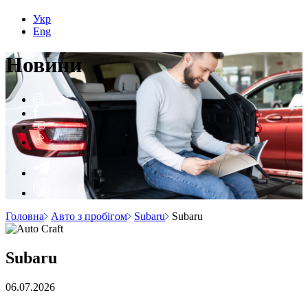
Укр
Eng
Н
о
вини
Головна
Авто з пробігом
Subaru
Subaru
Subaru
06.07.2026