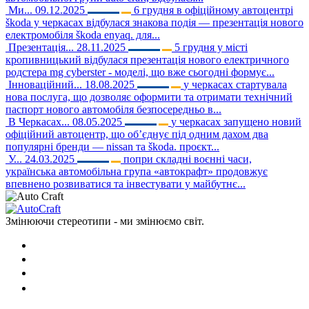
Ми...
09.12.2025
6 грудня в офіційному автоцентрі
škoda у черкасах відбулася знакова подія — презентація нового
електромобіля škoda enyaq. для...
Презентація...
28.11.2025
5 грудня у місті
кропивницький відбулася презентація нового електричного
родстера mg cyberster - моделі, що вже сьогодні формує...
Інноваційний...
18.08.2025
у черкасах стартувала
нова послуга, що дозволяє оформити та отримати технічний
паспорт нового автомобіля безпосередньо в...
В Черкасах...
08.05.2025
у черкасах запущено новий
офіційний автоцентр, що об’єднує під одним дахом два
популярні бренди — nissan та škoda. проєкт...
У...
24.03.2025
попри складні воєнні часи,
українська автомобільна група «автокрафт» продовжує
впевнено розвиватися та інвестувати у майбутнє...
Змінюючи стереотипи - ми змінюємо світ.