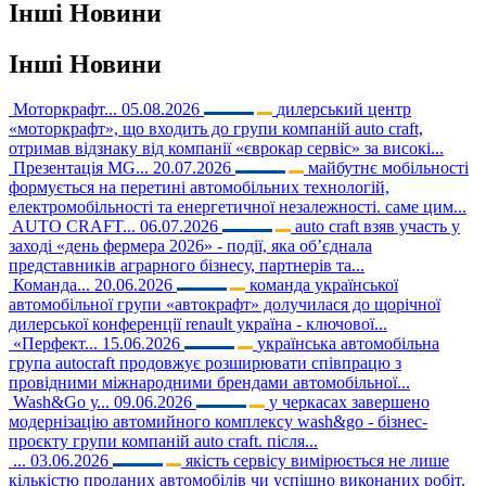
Інші
Новини
Інші
Новини
Моторкрафт...
05.08.2026
дилерський центр
«моторкрафт», що входить до групи компаній auto craft,
отримав відзнаку від компанії «єврокар сервіс» за високі...
Презентація MG...
20.07.2026
майбутнє мобільності
формується на перетині автомобільних технологій,
електромобільності та енергетичної незалежності. саме цим...
AUTO CRAFT...
06.07.2026
auto craft взяв участь у
заході «день фермера 2026» - події, яка об’єднала
представників аграрного бізнесу, партнерів та...
Команда...
20.06.2026
команда української
автомобільної групи «автокрафт» долучилася до щорічної
дилерської конференції renault україна - ключової...
«Перфект...
15.06.2026
українська автомобільна
група autocraft продовжує розширювати співпрацю з
провідними міжнародними брендами автомобільної...
Wash&Go у...
09.06.2026
у черкасах завершено
модернізацію автомийного комплексу wash&go - бізнес-
проєкту групи компаній auto craft. після...
...
03.06.2026
якість сервісу вимірюється не лише
кількістю проданих автомобілів чи успішно виконаних робіт.