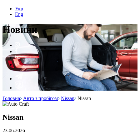
Укр
Eng
Н
о
вини
Головна
Авто з пробігом
Nissan
Nissan
Nissan
23.06.2026