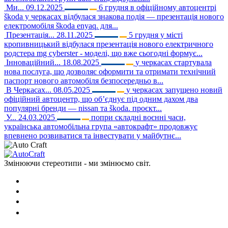
Ми...
09.12.2025
6 грудня в офіційному автоцентрі
škoda у черкасах відбулася знакова подія — презентація нового
електромобіля škoda enyaq. для...
Презентація...
28.11.2025
5 грудня у місті
кропивницький відбулася презентація нового електричного
родстера mg cyberster - моделі, що вже сьогодні формує...
Інноваційний...
18.08.2025
у черкасах стартувала
нова послуга, що дозволяє оформити та отримати технічний
паспорт нового автомобіля безпосередньо в...
В Черкасах...
08.05.2025
у черкасах запущено новий
офіційний автоцентр, що об’єднує під одним дахом два
популярні бренди — nissan та škoda. проєкт...
У...
24.03.2025
попри складні воєнні часи,
українська автомобільна група «автокрафт» продовжує
впевнено розвиватися та інвестувати у майбутнє...
Змінюючи стереотипи - ми змінюємо світ.