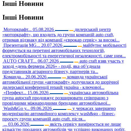
Інші
Новини
Інші
Новини
Моторкрафт...
05.08.2026
дилерський центр
«моторкрафт», що входить до групи компаній auto craft,
отримав відзнаку від компанії «єврокар сервіс» за високі...
Презентація MG...
20.07.2026
майбутнє мобільності
формується на перетині автомобільних технологій,
електромобільності та енергетичної незалежності. саме цим...
AUTO CRAFT...
06.07.2026
auto craft взяв участь у
заході «день фермера 2026» - події, яка об’єднала
представників аграрного бізнесу, партнерів та...
Команда...
20.06.2026
команда української
автомобільної групи «автокрафт» долучилася до щорічної
дилерської конференції renault україна - ключової...
«Перфект...
15.06.2026
українська автомобільна
група autocraft продовжує розширювати співпрацю з
провідними міжнародними брендами автомобільної...
Wash&Go у...
09.06.2026
у черкасах завершено
модернізацію автомийного комплексу wash&go - бізнес-
проєкту групи компаній auto craft. після...
...
03.06.2026
якість сервісу вимірюється не лише
кількістю проданих автомобілів чи успішно виконаних робіт.