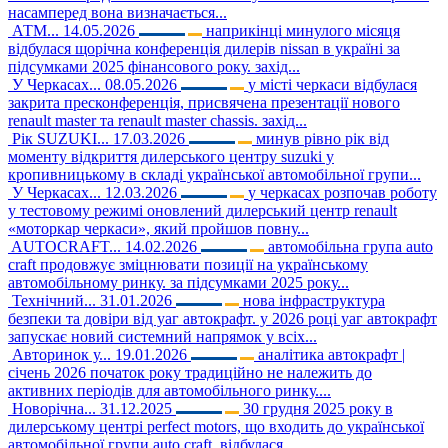
насамперед вона визначається...
АТМ...
14.05.2026
наприкінці минулого місяця
відбулася щорічна конференція дилерів nissan в україні за
підсумками 2025 фінансового року. захід...
У Черкасах...
08.05.2026
у місті черкаси відбулася
закрита пресконференція, присвячена презентації нового
renault master та renault master chassis. захід...
Рік SUZUKI...
17.03.2026
минув рівно рік від
моменту відкриття дилерського центру suzuki у
кропивницькому в складі української автомобільної групи...
У Черкасах...
12.03.2026
у черкасах розпочав роботу
у тестовому режимі оновлений дилерський центр renault
«моторкар черкаси», який пройшов повну...
AUTOCRAFT...
14.02.2026
автомобільна група auto
craft продовжує зміцнювати позиції на українському
автомобільному ринку. за підсумками 2025 року...
Технічний...
31.01.2026
нова інфраструктура
безпеки та довіри від уаг автокрафт. у 2026 році уаг автокрафт
запускає новий системний напрямок у всіх...
Авторинок у...
19.01.2026
аналітика автокрафт |
січень 2026 початок року традиційно не належить до
активних періодів для автомобільного ринку....
Новорічна...
31.12.2025
30 грудня 2025 року в
дилерському центрі perfect motors, що входить до української
автомобільної групи auto craft, відбулася...