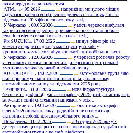
насамперед вона визначається...
АТМ...
14.05.2026
наприкінці минулого місяця
відбулася щорічна конференція дилерів nissan в україні за
підсумками 2025 фінансового року. захід...
У Черкасах...
08.05.2026
у місті черкаси відбулася
закрита пресконференція, присвячена презентації нового
renault master та renault master chassis. захід...
Рік SUZUKI...
17.03.2026
минув рівно рік від
моменту відкриття дилерського центру suzuki у
кропивницькому в складі української автомобільної групи...
У Черкасах...
12.03.2026
у черкасах розпочав роботу
у тестовому режимі оновлений дилерський центр renault
«моторкар черкаси», який пройшов повну...
AUTOCRAFT...
14.02.2026
автомобільна група auto
craft продовжує зміцнювати позиції на українському
автомобільному ринку. за підсумками 2025 року...
Технічний...
31.01.2026
нова інфраструктура
безпеки та довіри від уаг автокрафт. у 2026 році уаг автокрафт
запускає новий системний напрямок у всіх...
Авторинок у...
19.01.2026
аналітика автокрафт |
січень 2026 початок року традиційно не належить до
активних періодів для автомобільного ринку....
Новорічна...
31.12.2025
30 грудня 2025 року в
дилерському центрі perfect motors, що входить до української
автомобільної групи auto craft, відбулася...