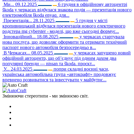
Ми...
09.12.2025
6 грудня в офіційному автоцентрі
škoda у черкасах відбулася знакова подія — презентація нового
електромобіля škoda enyaq. для...
Презентація...
28.11.2025
5 грудня у місті
кропивницький відбулася презентація нового електричного
родстера mg cyberster - моделі, що вже сьогодні формує...
Інноваційний...
18.08.2025
у черкасах стартувала
нова послуга, що дозволяє оформити та отримати технічний
паспорт нового автомобіля безпосередньо в...
В Черкасах...
08.05.2025
у черкасах запущено новий
офіційний автоцентр, що об’єднує під одним дахом два
популярні бренди — nissan та škoda. проєкт...
У...
24.03.2025
попри складні воєнні часи,
українська автомобільна група «автокрафт» продовжує
впевнено розвиватися та інвестувати у майбутнє...
Змінюючи стереотипи - ми змінюємо світ.