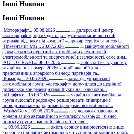
Інші
Новини
Інші
Новини
Моторкрафт...
05.08.2026
дилерський центр
«моторкрафт», що входить до групи компаній auto craft,
отримав відзнаку від компанії «єврокар сервіс» за високі...
Презентація MG...
20.07.2026
майбутнє мобільності
формується на перетині автомобільних технологій,
електромобільності та енергетичної незалежності. саме цим...
AUTO CRAFT...
06.07.2026
auto craft взяв участь у
заході «день фермера 2026» - події, яка об’єднала
представників аграрного бізнесу, партнерів та...
Команда...
20.06.2026
команда української
автомобільної групи «автокрафт» долучилася до щорічної
дилерської конференції renault україна - ключової...
«Перфект...
15.06.2026
українська автомобільна
група autocraft продовжує розширювати співпрацю з
провідними міжнародними брендами автомобільної...
Wash&Go у...
09.06.2026
у черкасах завершено
модернізацію автомийного комплексу wash&go - бізнес-
проєкту групи компаній auto craft. після...
...
03.06.2026
якість сервісу вимірюється не лише
кількістю проданих автомобілів чи успішно виконаних робіт.