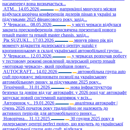
насамперед вона визначається...
АТМ...
14.05.2026
наприкінці минулого місяця
відбулася щорічна конференція дилерів nissan в україні за
підсумками 2025 фінансового року. захід...
У Черкасах...
08.05.2026
у місті черкаси відбулася
закрита пресконференція, присвячена презентації нового
renault master та renault master chassis. захід...
Рік SUZUKI...
17.03.2026
минув рівно рік від
моменту відкриття дилерського центру suzuki у
кропивницькому в складі української автомобільної групи...
У Черкасах...
12.03.2026
у черкасах розпочав роботу
у тестовому режимі оновлений дилерський центр renault
«моторкар черкаси», який пройшов повну...
AUTOCRAFT...
14.02.2026
автомобільна група auto
craft продовжує зміцнювати позиції на українському
автомобільному ринку. за підсумками 2025 року...
Технічний...
31.01.2026
нова інфраструктура
безпеки та довіри від уаг автокрафт. у 2026 році уаг автокрафт
запускає новий системний напрямок у всіх...
Авторинок у...
19.01.2026
аналітика автокрафт |
січень 2026 початок року традиційно не належить до
активних періодів для автомобільного ринку....
Новорічна...
31.12.2025
30 грудня 2025 року в
дилерському центрі perfect motors, що входить до української
автомобільної групи auto craft, відбулася...