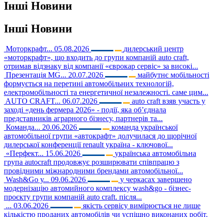
Інші
Новини
Інші
Новини
Моторкрафт...
05.08.2026
дилерський центр
«моторкрафт», що входить до групи компаній auto craft,
отримав відзнаку від компанії «єврокар сервіс» за високі...
Презентація MG...
20.07.2026
майбутнє мобільності
формується на перетині автомобільних технологій,
електромобільності та енергетичної незалежності. саме цим...
AUTO CRAFT...
06.07.2026
auto craft взяв участь у
заході «день фермера 2026» - події, яка об’єднала
представників аграрного бізнесу, партнерів та...
Команда...
20.06.2026
команда української
автомобільної групи «автокрафт» долучилася до щорічної
дилерської конференції renault україна - ключової...
«Перфект...
15.06.2026
українська автомобільна
група autocraft продовжує розширювати співпрацю з
провідними міжнародними брендами автомобільної...
Wash&Go у...
09.06.2026
у черкасах завершено
модернізацію автомийного комплексу wash&go - бізнес-
проєкту групи компаній auto craft. після...
...
03.06.2026
якість сервісу вимірюється не лише
кількістю проданих автомобілів чи успішно виконаних робіт.