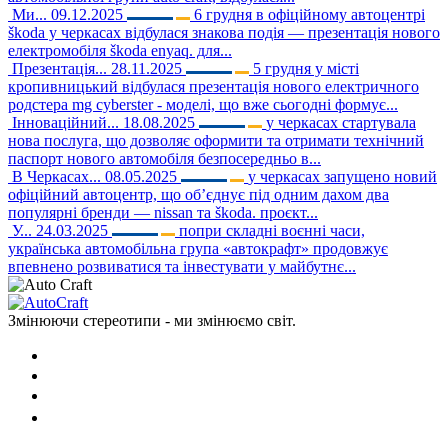
Ми...
09.12.2025
6 грудня в офіційному автоцентрі
škoda у черкасах відбулася знакова подія — презентація нового
електромобіля škoda enyaq. для...
Презентація...
28.11.2025
5 грудня у місті
кропивницький відбулася презентація нового електричного
родстера mg cyberster - моделі, що вже сьогодні формує...
Інноваційний...
18.08.2025
у черкасах стартувала
нова послуга, що дозволяє оформити та отримати технічний
паспорт нового автомобіля безпосередньо в...
В Черкасах...
08.05.2025
у черкасах запущено новий
офіційний автоцентр, що об’єднує під одним дахом два
популярні бренди — nissan та škoda. проєкт...
У...
24.03.2025
попри складні воєнні часи,
українська автомобільна група «автокрафт» продовжує
впевнено розвиватися та інвестувати у майбутнє...
Змінюючи стереотипи - ми змінюємо світ.