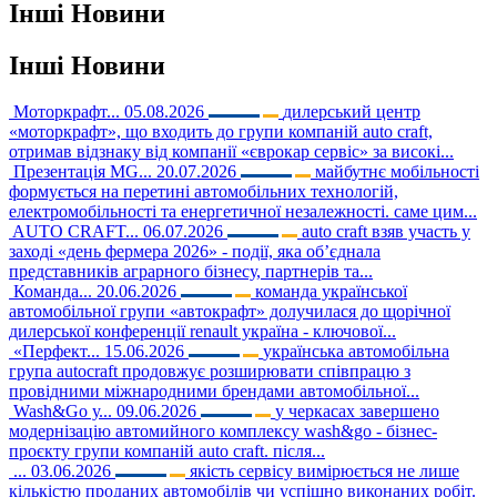
Інші
Новини
Інші
Новини
Моторкрафт...
05.08.2026
дилерський центр
«моторкрафт», що входить до групи компаній auto craft,
отримав відзнаку від компанії «єврокар сервіс» за високі...
Презентація MG...
20.07.2026
майбутнє мобільності
формується на перетині автомобільних технологій,
електромобільності та енергетичної незалежності. саме цим...
AUTO CRAFT...
06.07.2026
auto craft взяв участь у
заході «день фермера 2026» - події, яка об’єднала
представників аграрного бізнесу, партнерів та...
Команда...
20.06.2026
команда української
автомобільної групи «автокрафт» долучилася до щорічної
дилерської конференції renault україна - ключової...
«Перфект...
15.06.2026
українська автомобільна
група autocraft продовжує розширювати співпрацю з
провідними міжнародними брендами автомобільної...
Wash&Go у...
09.06.2026
у черкасах завершено
модернізацію автомийного комплексу wash&go - бізнес-
проєкту групи компаній auto craft. після...
...
03.06.2026
якість сервісу вимірюється не лише
кількістю проданих автомобілів чи успішно виконаних робіт.