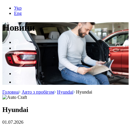
Укр
Eng
Н
о
вини
Головна
Авто з пробігом
Hyundai
Hyundai
Hyundai
01.07.2026