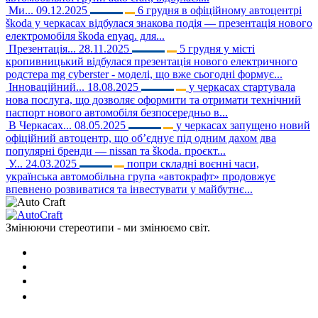
Ми...
09.12.2025
6 грудня в офіційному автоцентрі
škoda у черкасах відбулася знакова подія — презентація нового
електромобіля škoda enyaq. для...
Презентація...
28.11.2025
5 грудня у місті
кропивницький відбулася презентація нового електричного
родстера mg cyberster - моделі, що вже сьогодні формує...
Інноваційний...
18.08.2025
у черкасах стартувала
нова послуга, що дозволяє оформити та отримати технічний
паспорт нового автомобіля безпосередньо в...
В Черкасах...
08.05.2025
у черкасах запущено новий
офіційний автоцентр, що об’єднує під одним дахом два
популярні бренди — nissan та škoda. проєкт...
У...
24.03.2025
попри складні воєнні часи,
українська автомобільна група «автокрафт» продовжує
впевнено розвиватися та інвестувати у майбутнє...
Змінюючи стереотипи - ми змінюємо світ.