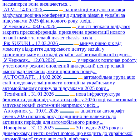
насамперед вона визначається...
АТМ...
14.05.2026
наприкінці минулого місяця
відбулася щорічна конференція дилерів nissan в україні за
підсумками 2025 фінансового року. захід...
У Черкасах...
08.05.2026
у місті черкаси відбулася
закрита пресконференція, присвячена презентації нового
renault master та renault master chassis. захід...
Рік SUZUKI...
17.03.2026
минув рівно рік від
моменту відкриття дилерського центру suzuki у
кропивницькому в складі української автомобільної групи...
У Черкасах...
12.03.2026
у черкасах розпочав роботу
у тестовому режимі оновлений дилерський центр renault
«моторкар черкаси», який пройшов повну...
AUTOCRAFT...
14.02.2026
автомобільна група auto
craft продовжує зміцнювати позиції на українському
автомобільному ринку. за підсумками 2025 року...
Технічний...
31.01.2026
нова інфраструктура
безпеки та довіри від уаг автокрафт. у 2026 році уаг автокрафт
запускає новий системний напрямок у всіх...
Авторинок у...
19.01.2026
аналітика автокрафт |
січень 2026 початок року традиційно не належить до
активних періодів для автомобільного ринку....
Новорічна...
31.12.2025
30 грудня 2025 року в
дилерському центрі perfect motors, що входить до української
автомобільної групи auto craft, відбулася...