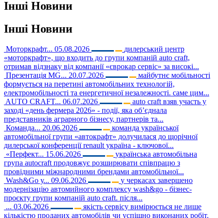
Інші
Новини
Інші
Новини
Моторкрафт...
05.08.2026
дилерський центр
«моторкрафт», що входить до групи компаній auto craft,
отримав відзнаку від компанії «єврокар сервіс» за високі...
Презентація MG...
20.07.2026
майбутнє мобільності
формується на перетині автомобільних технологій,
електромобільності та енергетичної незалежності. саме цим...
AUTO CRAFT...
06.07.2026
auto craft взяв участь у
заході «день фермера 2026» - події, яка об’єднала
представників аграрного бізнесу, партнерів та...
Команда...
20.06.2026
команда української
автомобільної групи «автокрафт» долучилася до щорічної
дилерської конференції renault україна - ключової...
«Перфект...
15.06.2026
українська автомобільна
група autocraft продовжує розширювати співпрацю з
провідними міжнародними брендами автомобільної...
Wash&Go у...
09.06.2026
у черкасах завершено
модернізацію автомийного комплексу wash&go - бізнес-
проєкту групи компаній auto craft. після...
...
03.06.2026
якість сервісу вимірюється не лише
кількістю проданих автомобілів чи успішно виконаних робіт.