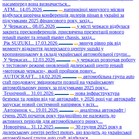
насамперед вона визначається...
АТМ...
14.05.2026
наприкінці минулого місяця
відбулася щорічна конференція дилерів nissan в україні за
підсумками 2025 фінансового року. захід...
У Черкасах...
08.05.2026
у місті черкаси відбулася
закрита пресконференція, присвячена презентації нового
renault master та renault master chassis. захід...
Рік SUZUKI...
17.03.2026
минув рівно рік від
моменту відкриття дилерського центру suzuki у
кропивницькому в складі української автомобільної групи...
У Черкасах...
12.03.2026
у черкасах розпочав роботу
у тестовому режимі оновлений дилерський центр renault
«моторкар черкаси», який пройшов повну...
AUTOCRAFT...
14.02.2026
автомобільна група auto
craft продовжує зміцнювати позиції на українському
автомобільному ринку. за підсумками 2025 року...
Технічний...
31.01.2026
нова інфраструктура
безпеки та довіри від уаг автокрафт. у 2026 році уаг автокрафт
запускає новий системний напрямок у всіх...
Авторинок у...
19.01.2026
аналітика автокрафт |
січень 2026 початок року традиційно не належить до
активних періодів для автомобільного ринку....
Новорічна...
31.12.2025
30 грудня 2025 року в
дилерському центрі perfect motors, що входить до української
автомобільної групи auto craft, відбулася...