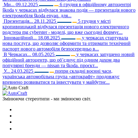
Ми...
09.12.2025
6 грудня в офіційному автоцентрі
škoda у черкасах відбулася знакова подія — презентація нового
електромобіля škoda enyaq. для...
Презентація...
28.11.2025
5 грудня у місті
кропивницький відбулася презентація нового електричного
родстера mg cyberster - моделі, що вже сьогодні формує...
Інноваційний...
18.08.2025
у черкасах стартувала
нова послуга, що дозволяє оформити та отримати технічний
паспорт нового автомобіля безпосередньо в...
В Черкасах...
08.05.2025
у черкасах запущено новий
офіційний автоцентр, що об’єднує під одним дахом два
популярні бренди — nissan та škoda. проєкт...
У...
24.03.2025
попри складні воєнні часи,
українська автомобільна група «автокрафт» продовжує
впевнено розвиватися та інвестувати у майбутнє...
Змінюючи стереотипи - ми змінюємо світ.