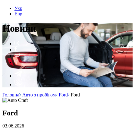
Укр
Eng
Н
о
вини
Головна
Авто з пробігом
Ford
Ford
Ford
03.06.2026