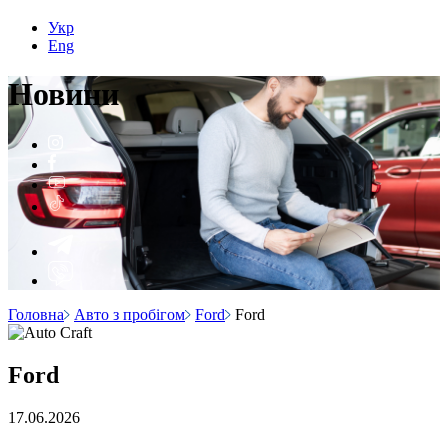
Укр
Eng
Н
о
вини
Головна
Авто з пробігом
Ford
Ford
Ford
17.06.2026