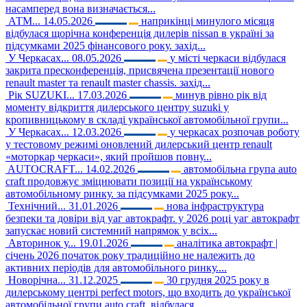
насамперед вона визначається...
АТМ...
14.05.2026
наприкінці минулого місяця
відбулася щорічна конференція дилерів nissan в україні за
підсумками 2025 фінансового року. захід...
У Черкасах...
08.05.2026
у місті черкаси відбулася
закрита пресконференція, присвячена презентації нового
renault master та renault master chassis. захід...
Рік SUZUKI...
17.03.2026
минув рівно рік від
моменту відкриття дилерського центру suzuki у
кропивницькому в складі української автомобільної групи...
У Черкасах...
12.03.2026
у черкасах розпочав роботу
у тестовому режимі оновлений дилерський центр renault
«моторкар черкаси», який пройшов повну...
AUTOCRAFT...
14.02.2026
автомобільна група auto
craft продовжує зміцнювати позиції на українському
автомобільному ринку. за підсумками 2025 року...
Технічний...
31.01.2026
нова інфраструктура
безпеки та довіри від уаг автокрафт. у 2026 році уаг автокрафт
запускає новий системний напрямок у всіх...
Авторинок у...
19.01.2026
аналітика автокрафт |
січень 2026 початок року традиційно не належить до
активних періодів для автомобільного ринку....
Новорічна...
31.12.2025
30 грудня 2025 року в
дилерському центрі perfect motors, що входить до української
автомобільної групи auto craft, відбулася...