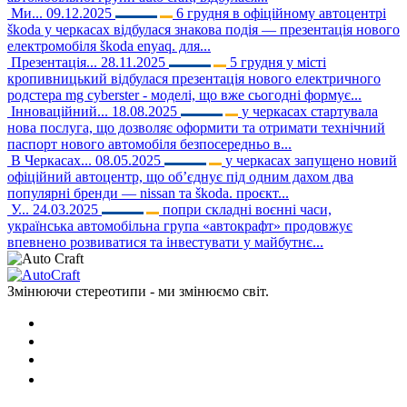
Ми...
09.12.2025
6 грудня в офіційному автоцентрі
škoda у черкасах відбулася знакова подія — презентація нового
електромобіля škoda enyaq. для...
Презентація...
28.11.2025
5 грудня у місті
кропивницький відбулася презентація нового електричного
родстера mg cyberster - моделі, що вже сьогодні формує...
Інноваційний...
18.08.2025
у черкасах стартувала
нова послуга, що дозволяє оформити та отримати технічний
паспорт нового автомобіля безпосередньо в...
В Черкасах...
08.05.2025
у черкасах запущено новий
офіційний автоцентр, що об’єднує під одним дахом два
популярні бренди — nissan та škoda. проєкт...
У...
24.03.2025
попри складні воєнні часи,
українська автомобільна група «автокрафт» продовжує
впевнено розвиватися та інвестувати у майбутнє...
Змінюючи стереотипи - ми змінюємо світ.