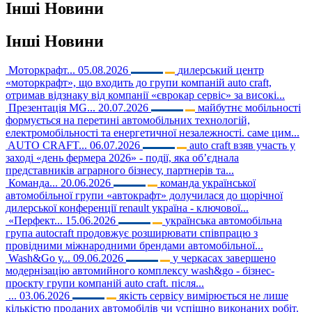
Інші
Новини
Інші
Новини
Моторкрафт...
05.08.2026
дилерський центр
«моторкрафт», що входить до групи компаній auto craft,
отримав відзнаку від компанії «єврокар сервіс» за високі...
Презентація MG...
20.07.2026
майбутнє мобільності
формується на перетині автомобільних технологій,
електромобільності та енергетичної незалежності. саме цим...
AUTO CRAFT...
06.07.2026
auto craft взяв участь у
заході «день фермера 2026» - події, яка об’єднала
представників аграрного бізнесу, партнерів та...
Команда...
20.06.2026
команда української
автомобільної групи «автокрафт» долучилася до щорічної
дилерської конференції renault україна - ключової...
«Перфект...
15.06.2026
українська автомобільна
група autocraft продовжує розширювати співпрацю з
провідними міжнародними брендами автомобільної...
Wash&Go у...
09.06.2026
у черкасах завершено
модернізацію автомийного комплексу wash&go - бізнес-
проєкту групи компаній auto craft. після...
...
03.06.2026
якість сервісу вимірюється не лише
кількістю проданих автомобілів чи успішно виконаних робіт.