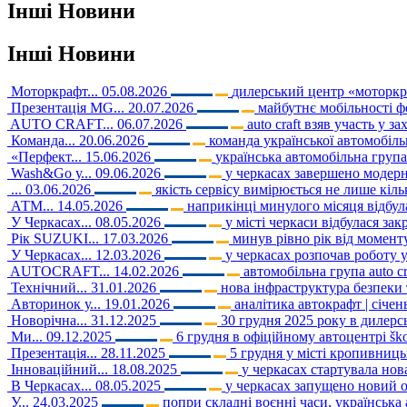
Інші
Новини
Інші
Новини
Моторкрафт...
05.08.2026
дилерський центр «моторкраф
Презентація MG...
20.07.2026
майбутнє мобільності ф
AUTO CRAFT...
06.07.2026
auto craft взяв участь у з
Команда...
20.06.2026
команда української автомобільн
«Перфект...
15.06.2026
українська автомобільна груп
Wash&Go у...
09.06.2026
у черкасах завершено модерні
...
03.06.2026
якість сервісу вимірюється не лише кіл
АТМ...
14.05.2026
наприкінці минулого місяця відбула
У Черкасах...
08.05.2026
у місті черкаси відбулася закр
Рік SUZUKI...
17.03.2026
минув рівно рік від моменту
У Черкасах...
12.03.2026
у черкасах розпочав роботу 
AUTOCRAFT...
14.02.2026
автомобільна група auto c
Технічний...
31.01.2026
нова інфраструктура безпеки т
Авторинок у...
19.01.2026
аналітика автокрафт | січе
Новорічна...
31.12.2025
30 грудня 2025 року в дилерськ
Ми...
09.12.2025
6 грудня в офіційному автоцентрі ško
Презентація...
28.11.2025
5 грудня у місті кропивниць
Інноваційний...
18.08.2025
у черкасах стартувала нов
В Черкасах...
08.05.2025
у черкасах запущено новий о
У...
24.03.2025
попри складні воєнні часи, українська