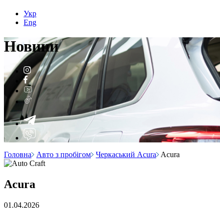
Укр
Eng
Н
о
вини
Головна
Авто з пробігом
Черкаський Acura
Acura
Acura
01.04.2026