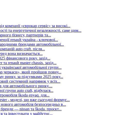
д компанії «єврокар сервіс» за високі...
сті та енергетичної незалежності. саме цим...
рного бізнесу, партнерів та...
ції renault україна - ключової...
ародними брендами автомобільної...
аній auto craft. після...
ред вона визначається...
25 фінансового року. захід...
а renault master chassis. захід...
української автомобільної групи...
р черкаси», який пройшов повну...
у ринку. за підсумками 2025 року...
новий системний напрямок у всіх...
 для автомобільного ринку....
 групи auto craft, відбулася...
ромобіля škoda enyaq. для...
ter - моделі, що вже сьогодні формує...
нового автомобіля безпосередньо в...
ренди — nissan та škoda. проєкт...
 та інвестувати у майбутнє...