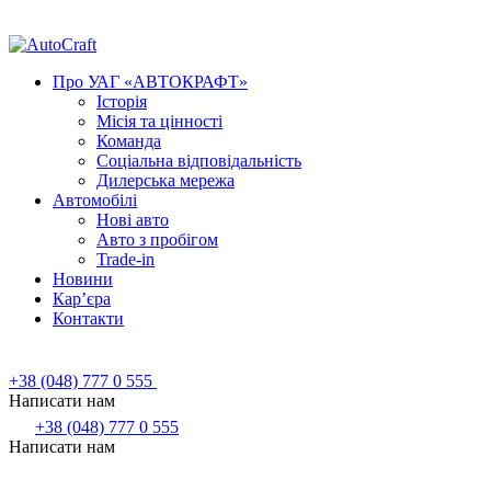
Про УАГ «АВТОКРАФТ»
Історія
Місія та цінності
Команда
Соціальна відповідальність
Дилерська мережа
Автомобілі
Нові авто
Авто з пробігом
Trade-in
Новини
Кар’єра
Контакти
+38 (048) 777 0 555
Написати нам
+38 (048) 777 0 555
Написати нам