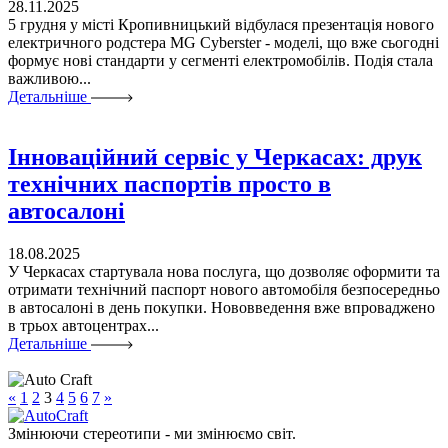
28.11.2025
5 грудня у місті Кропивницький відбулася презентація нового
електричного родстера MG Cyberster - моделі, що вже сьогодні
формує нові стандарти у сегменті електромобілів. Подія стала
важливою...
Детальніше
Інноваційний сервіс у Черкасах: друк
технічних паспортів просто в
автосалоні
18.08.2025
У Черкасах стартувала нова послуга, що дозволяє оформити та
отримати технічний паспорт нового автомобіля безпосередньо
в автосалоні в день покупки. Нововведення вже впроваджено
в трьох автоцентрах...
Детальніше
«
1
2
3
4
5
6
7
»
Змінюючи стереотипи - ми змінюємо світ.