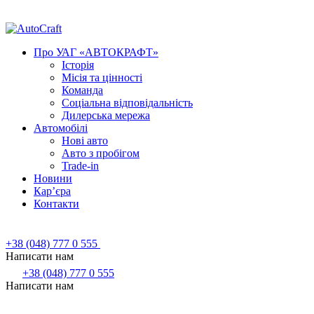
Про УАГ «АВТОКРАФТ»
Історія
Місія та цінності
Команда
Соціальна відповідальність
Дилерська мережа
Автомобілі
Нові авто
Авто з пробігом
Trade-in
Новини
Кар’єра
Контакти
+38 (048) 777 0 555
Написати нам
+38 (048) 777 0 555
Написати нам