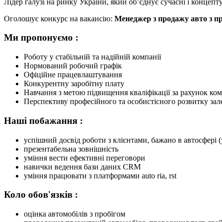
Лідер галузі на ринку України, який об’єднує сучасні і концеп
Оголошує конкурс на вакансію:
Менеджер з продажу авто з п
Ми пропонуємо :
Роботу у стабільній та надійній компанії
Нормований робочий графік
Офіційне працевлаштування
Конкурентну заробітну плату
Навчання з метою підвищення кваліфікації за рахунок ком
Перспективу професійного та особистісного розвитку зал
Наші побажання :
успішний досвід роботи з клієнтами, бажано в автосфері 
презентабельна зовнішність
уміння вести ефективні переговори
навички ведення бази даних CRM
уміння працювати з платформами auto ria, rst
Коло обов'язків :
оцінка автомобілів з пробігом