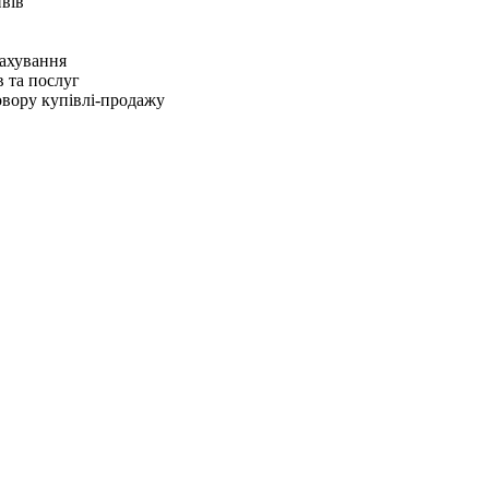
йвів
рахування
в та послуг
овору купівлі-продажу