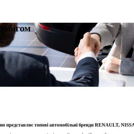
робігом
йно представляє топові автомобільні бренди RENAULT, N