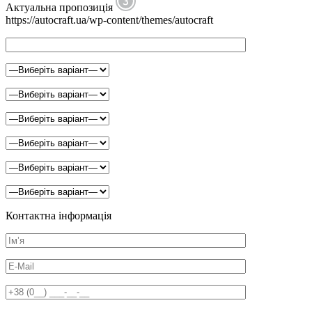
Актуальна пропозиція
https://autocraft.ua/wp-content/themes/autocraft
Контактна інформація