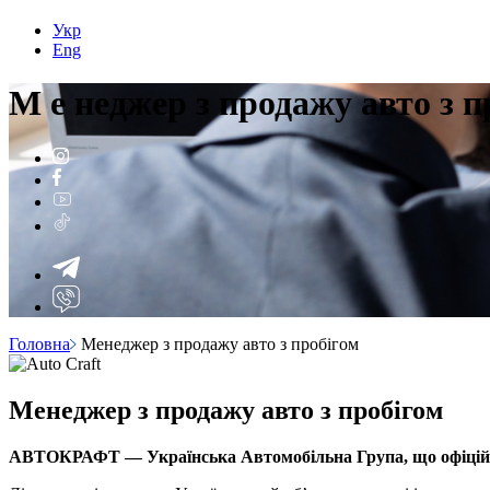
Укр
Eng
М
е
неджер з продажу авто з п
Головна
Менеджер з продажу авто з пробігом
Менеджер з продажу авто з пробігом
АВТОКРАФТ — Українська Автомобільна Група, що офіці