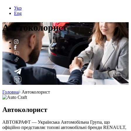
Укр
Eng
А
в
токолорист
Головна
Автоколорист
Автоколорист
АВТОКРАФТ — Українська Автомобільна Група, що
офіційно представляє топові автомобільні бренди RENAULT,