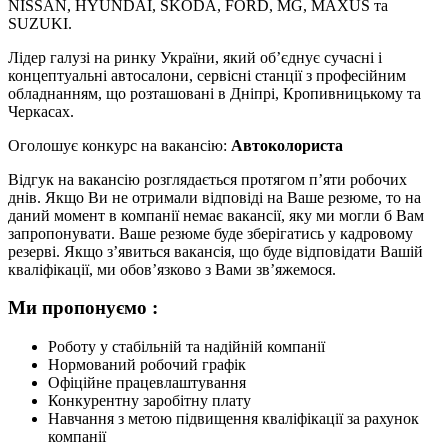
NISSAN, HYUNDAI, SKODA, FORD, MG, MAXUS та
SUZUKI.
Лідер галузі на ринку України, який об’єднує сучасні і
концептуальні автосалони, сервісні станції з професійним
обладнанням, що розташовані в Дніпрі, Кропивницькому та
Черкасах.
Оголошує конкурс на вакансію:
Автоколориста
Відгук на вакансію розглядається протягом п’яти робочих
днів. Якщо Ви не отримали відповіді на Ваше резюме, то на
даний момент в компанії немає вакансії, яку ми могли б Вам
запропонувати. Ваше резюме буде зберігатись у кадровому
резерві. Якщо з’явиться вакансія, що буде відповідати Вашій
кваліфікації, ми обов’язково з Вами зв’яжемося.
Ми пропонуємо :
Роботу у стабільній та надійній компанії
Нормований робочий графік
Офіційне працевлаштування
Конкурентну заробітну плату
Навчання з метою підвищення кваліфікації за рахунок
компанії