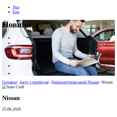
Укр
Eng
Н
о
вини
Головна
Авто з пробігом
Дніпропетровський Nissan
Nissan
Nissan
25.06.2026