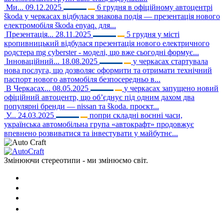
Ми...
09.12.2025
6 грудня в офіційному автоцентрі
škoda у черкасах відбулася знакова подія — презентація нового
електромобіля škoda enyaq. для...
Презентація...
28.11.2025
5 грудня у місті
кропивницький відбулася презентація нового електричного
родстера mg cyberster - моделі, що вже сьогодні формує...
Інноваційний...
18.08.2025
у черкасах стартувала
нова послуга, що дозволяє оформити та отримати технічний
паспорт нового автомобіля безпосередньо в...
В Черкасах...
08.05.2025
у черкасах запущено новий
офіційний автоцентр, що об’єднує під одним дахом два
популярні бренди — nissan та škoda. проєкт...
У...
24.03.2025
попри складні воєнні часи,
українська автомобільна група «автокрафт» продовжує
впевнено розвиватися та інвестувати у майбутнє...
Змінюючи стереотипи - ми змінюємо світ.