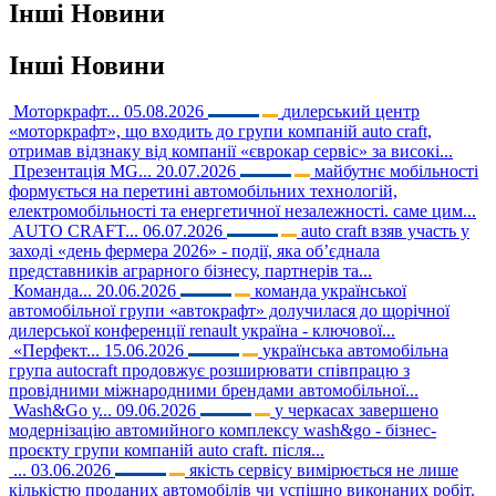
Інші
Новини
Інші
Новини
Моторкрафт...
05.08.2026
дилерський центр
«моторкрафт», що входить до групи компаній auto craft,
отримав відзнаку від компанії «єврокар сервіс» за високі...
Презентація MG...
20.07.2026
майбутнє мобільності
формується на перетині автомобільних технологій,
електромобільності та енергетичної незалежності. саме цим...
AUTO CRAFT...
06.07.2026
auto craft взяв участь у
заході «день фермера 2026» - події, яка об’єднала
представників аграрного бізнесу, партнерів та...
Команда...
20.06.2026
команда української
автомобільної групи «автокрафт» долучилася до щорічної
дилерської конференції renault україна - ключової...
«Перфект...
15.06.2026
українська автомобільна
група autocraft продовжує розширювати співпрацю з
провідними міжнародними брендами автомобільної...
Wash&Go у...
09.06.2026
у черкасах завершено
модернізацію автомийного комплексу wash&go - бізнес-
проєкту групи компаній auto craft. після...
...
03.06.2026
якість сервісу вимірюється не лише
кількістю проданих автомобілів чи успішно виконаних робіт.