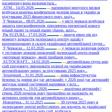
насамперед вона визначається...
АТМ...
14.05.2026
наприкінці минулого місяця
відбулася щорічна конференція дилерів nissan в україні за
підсумками 2025 фінансового року. захід...
У Черкасах...
08.05.2026
у місті черкаси відбулася
закрита пресконференція, присвячена презентації нового
renault master та renault master chassis. захід...
Рік SUZUKI...
17.03.2026
минув рівно рік від
моменту відкриття дилерського центру suzuki у
кропивницькому в складі української автомобільної групи...
У Черкасах...
12.03.2026
у черкасах розпочав роботу
у тестовому режимі оновлений дилерський центр renault
«моторкар черкаси», який пройшов повну...
AUTOCRAFT...
14.02.2026
автомобільна група auto
craft продовжує зміцнювати позиції на українському
автомобільному ринку. за підсумками 2025 року...
Технічний...
31.01.2026
нова інфраструктура
безпеки та довіри від уаг автокрафт. у 2026 році уаг автокрафт
запускає новий системний напрямок у всіх...
Авторинок у...
19.01.2026
аналітика автокрафт |
січень 2026 початок року традиційно не належить до
активних періодів для автомобільного ринку....
Новорічна...
31.12.2025
30 грудня 2025 року в
дилерському центрі perfect motors, що входить до української
автомобільної групи auto craft, відбулася...