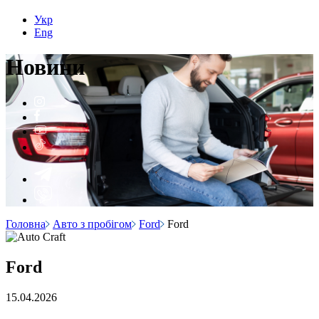
Укр
Eng
Н
о
вини
Головна
Авто з пробігом
Ford
Ford
Ford
15.04.2026