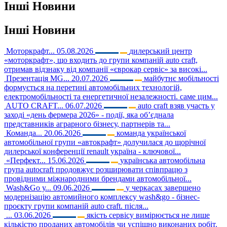
Інші
Новини
Інші
Новини
Моторкрафт...
05.08.2026
дилерський центр
«моторкрафт», що входить до групи компаній auto craft,
отримав відзнаку від компанії «єврокар сервіс» за високі...
Презентація MG...
20.07.2026
майбутнє мобільності
формується на перетині автомобільних технологій,
електромобільності та енергетичної незалежності. саме цим...
AUTO CRAFT...
06.07.2026
auto craft взяв участь у
заході «день фермера 2026» - події, яка об’єднала
представників аграрного бізнесу, партнерів та...
Команда...
20.06.2026
команда української
автомобільної групи «автокрафт» долучилася до щорічної
дилерської конференції renault україна - ключової...
«Перфект...
15.06.2026
українська автомобільна
група autocraft продовжує розширювати співпрацю з
провідними міжнародними брендами автомобільної...
Wash&Go у...
09.06.2026
у черкасах завершено
модернізацію автомийного комплексу wash&go - бізнес-
проєкту групи компаній auto craft. після...
...
03.06.2026
якість сервісу вимірюється не лише
кількістю проданих автомобілів чи успішно виконаних робіт.