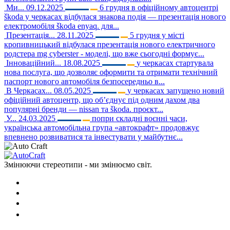
Ми...
09.12.2025
6 грудня в офіційному автоцентрі
škoda у черкасах відбулася знакова подія — презентація нового
електромобіля škoda enyaq. для...
Презентація...
28.11.2025
5 грудня у місті
кропивницький відбулася презентація нового електричного
родстера mg cyberster - моделі, що вже сьогодні формує...
Інноваційний...
18.08.2025
у черкасах стартувала
нова послуга, що дозволяє оформити та отримати технічний
паспорт нового автомобіля безпосередньо в...
В Черкасах...
08.05.2025
у черкасах запущено новий
офіційний автоцентр, що об’єднує під одним дахом два
популярні бренди — nissan та škoda. проєкт...
У...
24.03.2025
попри складні воєнні часи,
українська автомобільна група «автокрафт» продовжує
впевнено розвиватися та інвестувати у майбутнє...
Змінюючи стереотипи - ми змінюємо світ.