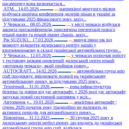
насамперед вона визначається...
АТМ...
14.05.2026
наприкінці минулого місяця
відбулася щорічна конференція дилерів nissan в україні за
підсумками 2025 фінансового року. захід...
У Черкасах...
08.05.2026
у місті черкаси відбулася
закрита пресконференція, присвячена презентації нового
renault master та renault master chassis. захід...
Рік SUZUKI...
17.03.2026
минув рівно рік від
моменту відкриття дилерського центру suzuki у
кропивницькому в складі української автомобільної групи...
У Черкасах...
12.03.2026
у черкасах розпочав роботу
у тестовому режимі оновлений дилерський центр renault
«моторкар черкаси», який пройшов повну...
AUTOCRAFT...
14.02.2026
автомобільна група auto
craft продовжує зміцнювати позиції на українському
автомобільному ринку. за підсумками 2025 року...
Технічний...
31.01.2026
нова інфраструктура
безпеки та довіри від уаг автокрафт. у 2026 році уаг автокрафт
запускає новий системний напрямок у всіх...
Авторинок у...
19.01.2026
аналітика автокрафт |
січень 2026 початок року традиційно не належить до
активних періодів для автомобільного ринку....
Новорічна...
31.12.2025
30 грудня 2025 року в
дилерському центрі perfect motors, що входить до української
автомобільної групи auto craft, відбулася...