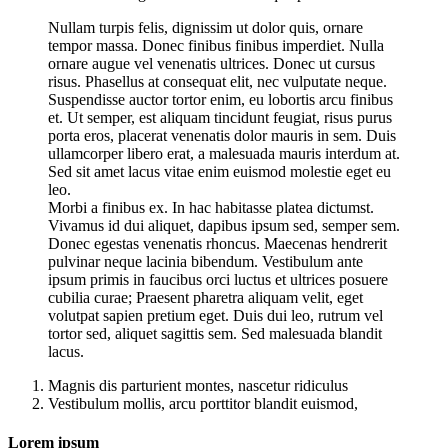
Nullam turpis felis, dignissim ut dolor quis, ornare
tempor massa. Donec finibus finibus imperdiet. Nulla
ornare augue vel venenatis ultrices. Donec ut cursus
risus. Phasellus at consequat elit, nec vulputate neque.
Suspendisse auctor tortor enim, eu lobortis arcu finibus
et. Ut semper, est aliquam tincidunt feugiat, risus purus
porta eros, placerat venenatis dolor mauris in sem. Duis
ullamcorper libero erat, a malesuada mauris interdum at.
Sed sit amet lacus vitae enim euismod molestie eget eu
leo.
Morbi a finibus ex. In hac habitasse platea dictumst.
Vivamus id dui aliquet, dapibus ipsum sed, semper sem.
Donec egestas venenatis rhoncus. Maecenas hendrerit
pulvinar neque lacinia bibendum. Vestibulum ante
ipsum primis in faucibus orci luctus et ultrices posuere
cubilia curae; Praesent pharetra aliquam velit, eget
volutpat sapien pretium eget. Duis dui leo, rutrum vel
tortor sed, aliquet sagittis sem. Sed malesuada blandit
lacus.
Magnis dis parturient montes, nascetur ridiculus
Vestibulum mollis, arcu porttitor blandit euismod,
Lorem ipsum