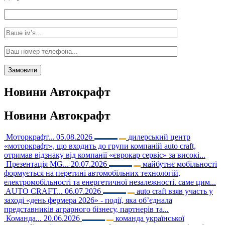
Новини
Автокрафт
Новини
Автокрафт
Моторкрафт...
05.08.2026
дилерський центр
«моторкрафт», що входить до групи компаній auto craft,
отримав відзнаку від компанії «єврокар сервіс» за високі...
Презентація MG...
20.07.2026
майбутнє мобільності
формується на перетині автомобільних технологій,
електромобільності та енергетичної незалежності. саме цим...
AUTO CRAFT...
06.07.2026
auto craft взяв участь у
заході «день фермера 2026» - події, яка об’єднала
представників аграрного бізнесу, партнерів та...
Команда...
20.06.2026
команда української