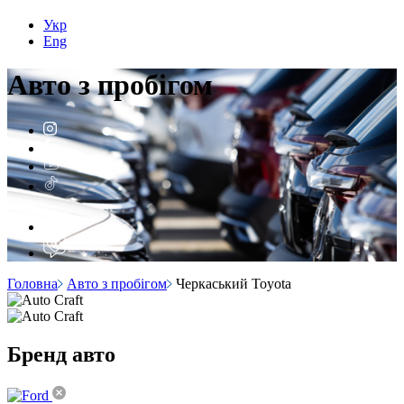
Укр
Eng
Авто з
пробігом
Головна
Авто з пробігом
Черкаський Toyota
Бренд
авто