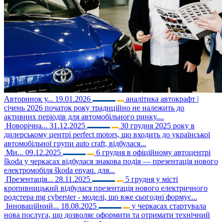
Авторинок у...
19.01.2026
аналітика автокрафт |
січень 2026 початок року традиційно не належить до
активних періодів для автомобільного ринку....
Новорічна...
31.12.2025
30 грудня 2025 року в
дилерському центрі perfect motors, що входить до української
автомобільної групи auto craft, відбулася...
Ми...
09.12.2025
6 грудня в офіційному автоцентрі
škoda у черкасах відбулася знакова подія — презентація нового
електромобіля škoda enyaq. для...
Презентація...
28.11.2025
5 грудня у місті
кропивницький відбулася презентація нового електричного
родстера mg cyberster - моделі, що вже сьогодні формує...
Інноваційний...
18.08.2025
у черкасах стартувала
нова послуга, що дозволяє оформити та отримати технічний