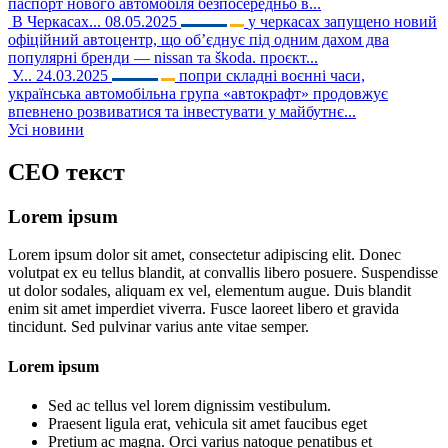
паспорт нового автомобіля безпосередньо в...
В Черкасах...
08.05.2025
у черкасах запущено новий
офіційний автоцентр, що об’єднує під одним дахом два
популярні бренди — nissan та škoda. проєкт...
У...
24.03.2025
попри складні воєнні часи,
українська автомобільна група «автокрафт» продовжує
впевнено розвиватися та інвестувати у майбутнє...
Усі новини
CEO
текст
Lorem ipsum
Lorem ipsum dolor sit amet, consectetur adipiscing elit. Donec
volutpat ex eu tellus blandit, at convallis libero posuere. Suspendisse
ut dolor sodales, aliquam ex vel, elementum augue. Duis blandit
enim sit amet imperdiet viverra. Fusce laoreet libero et gravida
tincidunt. Sed pulvinar varius ante vitae semper.
Lorem ipsum
Sed ac tellus vel lorem dignissim vestibulum.
Praesent ligula erat, vehicula sit amet faucibus eget
Pretium ac magna. Orci varius natoque penatibus et