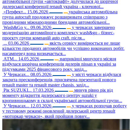
автомобільної групи «автокрафт» долучилася до щорічної
дилерської конференції renault україна - ключової...
«Перфект...
15.06.2026
українська автомобільна
група autocraft продовжує розширювати співпрацю з
провідними міжнародними брендами автомобільної...
Wash&Go у...
09.06.2026
у черкасах завершено
модернізацію автомийного комплексу wash&go - бізнес-
проєкту групи компаній auto craft. після...
...
03.06.2026
якість сервісу вимірюється не лише
кількістю проданих автомобілів чи успішно виконаних робіт.
насамперед вона визначається...
АТМ...
14.05.2026
наприкінці минулого місяця
відбулася щорічна конференція дилерів nissan в україні за
підсумками 2025 фінансового року. захід...
У Черкасах...
08.05.2026
у місті черкаси відбулася
закрита пресконференція, присвячена презентації нового
renault master та renault master chassis. захід...
Рік SUZUKI...
17.03.2026
минув рівно рік від
моменту відкриття дилерського центру suzuki у
кропивницькому в складі української автомобільної групи...
У Черкасах...
12.03.2026
у черкасах розпочав роботу
у тестовому режимі оновлений дилерський центр renault
«моторкар черкаси», який пройшов повну...