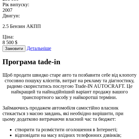
Рік випуску:
2007
Двигун:
2.5 Бензин АКПП
Ціна:
8 500 $
Детальніше
Замовити
Програма
tade-in
Щоб продати швидко старе авто та позбавити себе від клопоту
стосовно пошуку клієнтів, витрат на рекламу та діагностику,
радимо скористатись послугою Trade-IN AUTOCRAFT. Це
найкращий та найнадійніший варіант продажу вашого
транспортного засобу у найкоротші терміни.
Займаючись продажем автомобіля самостійно власник
стикається з масою завдань, які необхідно вирішити, при
цьому додатково витрачаючи власний час та бюджет:
створити та розмістити оголошення в Інтернеті;
відповідати на масу вхідних телефонних дзвінків;